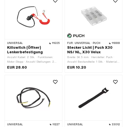
UNIVERSAL
11605
FÜR:
UNIVERSAL · PUCH
11888
Killswitch (Öffner)
Stecker Licht | Puch X30
Lenkerbefestigung
NS/ NL, X30 Velux
Anzahl Kabel: 2 Stk. · Funktionen:
Breite: 34.5 mm · Hersteller: Puch ·
Motor-Stopp · Anzahl Stellungen: 2
Anzahl Bestandteile: 1 Stk. · Material:
Stk. · Ø Lenker: 22 mm
Kunststoff · Material: Stahl · Anzahl
EUR 28.60
EUR 10.20
Anschlüsse: 6 Stk. · Farbe:
transparent · Gesamtlänge: 48.3 mm ·
Höhe: 6.5 mm · Anwendungsbereich:
Werkstattzubehör
UNIVERSAL
11227
UNIVERSAL
33012