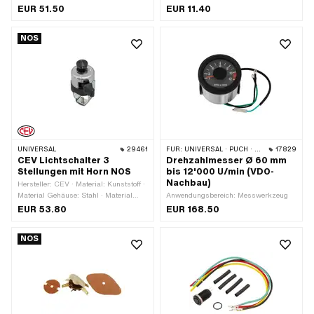
· Anzahl Stellungen: 3 Stk. · Ø Lenker:
Stahl · Funktionen: Licht ein ·
EUR 51.50
EUR 11.40
22 mm
Gesamtlänge: 60.7 mm · Gewindeart:
M6x1 (Standardgewinde) · Anzahl
NOS
Stellungen: 2 Stk. · Höhe: 27.5 mm
UNIVERSAL
29461
FÜR:
UNIVERSAL · PUCH · SACHS
17829
CEV Lichtschalter 3
Drehzahlmesser Ø 60 mm
Stellungen mit Horn NOS
bis 12'000 U/min (VDO-
Nachbau)
Hersteller: CEV · Material: Kunststoff ·
Material Gehäuse: Stahl · Material
Anwendungsbereich: Messwerkzeug
Unterbau: Stahl · Oberfläche:
EUR 53.80
EUR 168.50
verchromt · Farbe: Chrom · Funktionen:
Abblendlicht · Funktionen: Fernlicht
NOS
(Scheinwerfer) · Funktionen: Hupe ·
Funktionen: Licht aus · Funktionen:
Motor-Stopp · Anzahl Stellungen: 3
Stk. · Ø Lenker: 22 mm