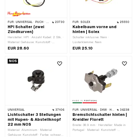
FÜR:
UNIVERSAL · PUCH · SACHS · PONY / CILO (BETA 521 & 512) · PIAGGIO · ZÜNDAPP BELMONDO
23730
FÜR:
SOLEX
25550
HPI Schalter (zwei
Kabelbaum vorne und
Zündkurven)
hinten | Solex
Hersteller: HPI · Anzahl Kabel: 2 Stk. ·
Schalter inklusive: Nein ·
Material Gehäuse: Kunststoff ·
Lüsterklemme: Nein
Material: Kunststoff · Material
EUR 28.60
EUR 25.10
Unterbau: Stahl · Farbe: rot ·
Funktionen: Licht aus · Funktionen:
NOS
Licht ein · Anzahl Stellungen: 2 Stk. ·
Kabellänge: 500 mm · Ø Lenker: 22
mm
UNIVERSAL
37106
FÜR:
UNIVERSAL · DKW · HERCULES · KREIDLER · ZÜNDAPP
34238
Lichtschalter 3 Stellungen
Bremslichtschalter hinten |
mit Hupen- & Abstellknopf
Kreidler Florett
22 mm NOS
Breite: 38.9 mm · Hersteller: Made in
Material: Aluminium · Material
Portugal · Material: Kunststoff ·
Gehäuse: Kunststoff · Farbe: schwarz
Material: Stahl · Material Unterbau: