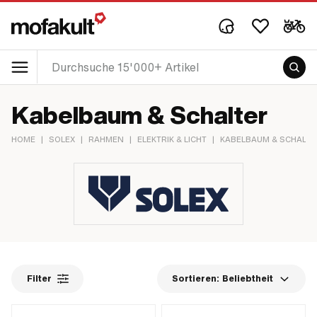
Kabelbaum & Schalter
HOME
|
SOLEX
|
RAHMEN
|
ELEKTRIK & LICHT
|
KABELBAUM & SCHALTE
Filter
Sortieren:
Beliebtheit