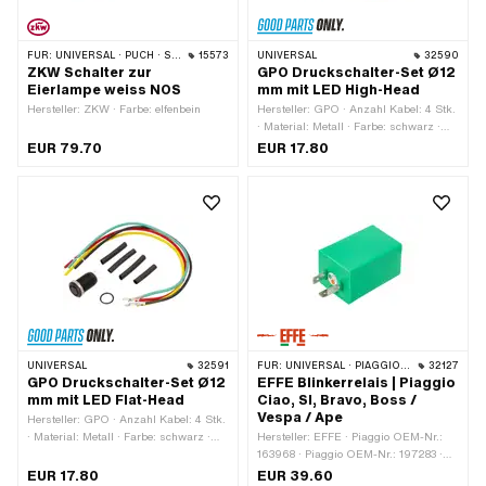
FÜR:
UNIVERSAL · PUCH · SACHS
15573
UNIVERSAL
32590
ZKW Schalter zur
GPO Druckschalter-Set Ø12
Eierlampe weiss NOS
mm mit LED High-Head
Hersteller: ZKW · Farbe: elfenbein
Hersteller: GPO · Anzahl Kabel: 4 Stk.
· Material: Metall · Farbe: schwarz ·
Gesamtlänge: 27 mm · Gewindeart:
EUR 79.70
EUR 17.80
MF12x0.75 (Feingewinde) · Anzahl
Stellungen: 2 Stk. · Ø
Befestigungsloch: 12 mm
UNIVERSAL
32591
FÜR:
UNIVERSAL · PIAGGIO · VESPA
32127
GPO Druckschalter-Set Ø12
EFFE Blinkerrelais | Piaggio
mm mit LED Flat-Head
Ciao, SI, Bravo, Boss /
Vespa / Ape
Hersteller: GPO · Anzahl Kabel: 4 Stk.
· Material: Metall · Farbe: schwarz ·
Hersteller: EFFE · Piaggio OEM-Nr.:
Gesamtlänge: 25.6 mm · Gewindeart:
163968 · Piaggio OEM-Nr.: 197283 ·
MF12x0.75 (Feingewinde) · Anzahl
Piaggio OEM-Nr.: 213594 · Piaggio
EUR 17.80
EUR 39.60