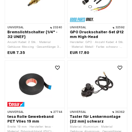
UNIVERSAL
23240
UNIVERSAL
32592
Bremslichtschalter (1/4" -
GPO Druckschalter-Set Ø12
32 UNEF)
mm High-Head
Anzahl Kabel: 2 Stk. · Material
Hersteller: GPO · Anzahl Kabel: 4 Stk.
Gehäuse: Messing · Gesamtlänge: 36
· Material: Metall · Farbe: schwarz ·
mm · Gewindeart: MF6x0.75
Gesamtlänge: 27 mm · Gewindeart:
EUR 7.35
EUR 17.80
(Feingewinde) · Anzahl Stellungen: 2
MF12x0.75 (Feingewinde) · Anzahl
Stk.
Stellungen: 2 Stk. · Ø
Befestigungsloch: 12 mm
UNIVERSAL
27744
UNIVERSAL
36362
tesa Rolle Gewebeband
Taster für Lenkermontage
PET Vlies 19 mm
(22 mm) schwarz
Breite: 19 mm · Hersteller: tesa ·
Material: Aluminium · Material
Material: Polyvinylchlorid (PVC) ·
Gehäuse: Aluminium · Gesamtlänge: