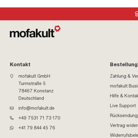
Kontakt
Bestellung
mofakult GmbH
Zahlung & Ve
Turmstraße 5
mofakult Bus
78467 Konstanz
Hilfe & Konta
Deutschland
Live Support
info@mofakult.de
Rücksendung
+49 7531 71 73 170
Vertrag wider
+41 79 844 45 76
Widerrufsbel