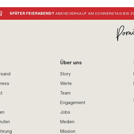
SPÄTER FEIERABEND?
ABENDVERKAUF AM DONNERSTAG BIS 20
Über uns
rsand
Story
iness
Werte
kt
Team
Engagement
en
Jobs
rufen
Medien
ehrung
Mission