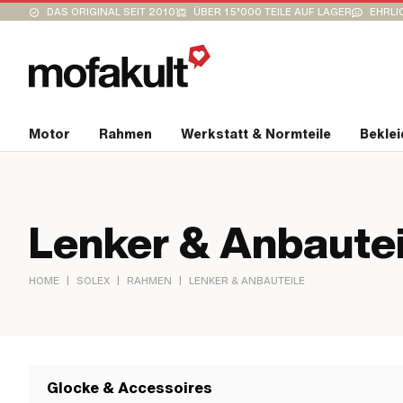
DAS ORIGINAL SEIT 2010
ÜBER 15’000 TEILE AUF LAGER
EHRLI
Motor
Rahmen
Werkstatt & Normteile
Bekle
Lenker & Anbautei
|
|
|
HOME
SOLEX
RAHMEN
LENKER & ANBAUTEILE
Glocke & Accessoires