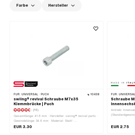
Farbe
Hersteller
FÜR:
UNIVERSAL · PUCH
10438
FÜR:
UNIVERSAL
swiing® revival Schraube M7x35
Schraube M
Klemmbrücke | Puch
Innensechsk
(15)
Antrieb: Innens
(Standardgewinde)
Gesamtlänge: 41.6 mm · Hersteller: swiing® revival parts ·
Stahl · Oberfläc
Gewindelänge: 34.6 mm · Material: Stahl ·
(Gewinde): 7 mm
Anwendungsbereich: Standard · Nenndurchmesser
EUR 3.30
EUR 2.75
Schlüsselweite:
(Gewinde): 7 mm · Oberfläche: verzinkt (blau) · Anzahl
Nein · Festigkeit