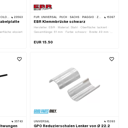
 PIAGGIO
23563
FÜR:
UNIVERSAL · PUCH · SACHS · PIAGGIO · ZÜNDAPP BELMONDO
15367
abelplatte
EBR Klemmbrücke schwarz
Hersteller: EBR · Material: Stahl · Oberfläche: lackiert ·
rfläche: eloxiert
Gesamtlänge: 61 mm · Farbe: schwarz · Breite: 49 mm ·
Höhe: 17 mm · Klemmdurchmesser: 22 mm · Lochabstand:
ngsloch: 6.4 mm
33 mm · Lochabstand: 45 mm · Anzahl
EUR 15.50
Befestigungspunkte: 4 Stk.
: 30 mm
35743
UNIVERSAL
15393
schwungen
GPO Reduzierschalen Lenker von Ø 22.2