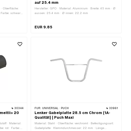
auf 25.4 mm
 · Oberfläche:
Hersteller: GPO · Material: Aluminium · Breite: 45 mm · Ø
· Farbe: schwarz
aussen: 25.4 mm · Ø innen: 22.2 mm
festigungsart:
· Ø aussen: 22
EUR 9.85
ange: Ja · Ø
30344
FÜR:
UNIVERSAL · PUCH
33961
meitli» 20
Lenker Gabelplatte 28.5 cm Chrom (1A-
Qualität) | Puch Maxi
stoff · Material:
Material: Stahl · Oberfläche: verchromt · Befestigungsart:
: rot · Farbe:
Gabelplatte · Klemmdurchmesser: 22 mm · Länge