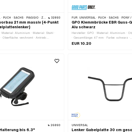
CH · SACHS · PIAGGIO · ZÜNDAPP BELMONDO
32893
FÜR:
UNIVERSAL · PUCH · SACHS · PONY / CILO (BETA 521 & 512) ·
vorbau 21 mm massiv (4-Punkt
GPO Klemmbrücke EBR Guss-G
elplattenlenker)
Alu schwarz
 Material: Aluminium · Material: Stahl ·
Hersteller: GPO · Material: Aluminium · Obe
· Oberfläche: verchromt · Antrieb:
· Gesamtlänge: 47 mm · Farbe: schwarz ·
 · Antrieb: Innensechskant ·
Klemmdurchmesser: 22 mm · Ø Befestigu
EUR 10.20
0 mm · Breite: 40 mm · Ø Vorbau: 21 mm ·
· Breite: 17 mm · Höhe: 20.4 mm · Anzahl
er: 22 mm · Anzahl Befestigungspunkte:
Befestigungspunkte: 2 Stk. · Lochabstand
26893
UNIVERSAL
alterung bis 6.3"
Lenker Gabelplatte 30 cm ge