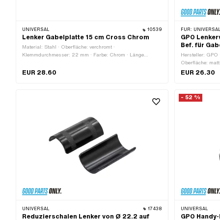
UNIVERSAL
10539
FÜR:
UNIVERSAL · PU
Lenker Gabelplatte 15 cm Cross Chrom
GPO Lenker
Bef. für Gab
Material: Stahl · Oberfläche: verchromt ·
Klemmdurchmesser: 22 mm · Farbe: Chrom · Länge
Hersteller: GPO ·
Gabelplattenaufnahme: 110 mm · Breite: 710 mm · Höhe:
Oberfläche: matt 
150 mm · Befestigungsart: Gabelplatte · Ø aussen: 22 mm
Aussensechskant
EUR 28.60
EUR 26.30
· Länge Lenkerenden: 155 mm · Querstange: Ja · Ø Strebe:
Gesamtlänge: 15
12 mm · Länge Strebe: 220 mm
Klemmdurchmess
4 Stk.
- 52 %
UNIVERSAL
17438
UNIVERSAL
Reduzierschalen Lenker von Ø 22.2 auf
GPO Handy-H