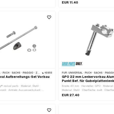
au: 21 mm · Klemmdurchmesser: 22 mm ·
schwarz-matt · Farbe: weiss · Ø innen: 13
EUR 11.40
ungspunkte: 4 Stk.
40 mm
CH · SACHS · PIAGGIO · ZÜNDAPP BELMONDO
16955
FÜR:
UNIVERSAL · PUCH · SACHS · PIAGG
ival Aufbereitungs-Set Vorbau
GPO 22 mm Lenkervorbau Alum
Punkt Bef. für Gabelplattenlenk
g® revival parts · Material: Stahl ·
Breite: 40 mm · Hersteller: GPO · Material
hromt · Antrieb: Aussensechskant ·
Material: Stahl · Oberfläche: matt · Oberflä
15 mm · Ø Vorbau: 21 mm
Farbe: Chrom · Antrieb: Aussensechskant 
EUR 27.40
150 mm · Klemmdurchmesser: 22 mm · Ø
· Anzahl Befestigungspunkte: 4 Stk.