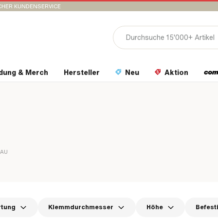
CHER KUNDENSERVICE
idung & Merch
Hersteller
Neu
Aktion
BAU
rtung
Klemmdurchmesser
Höhe
Befest