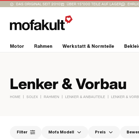
DAS ORIGINAL SEIT 2010
ÜBER 15’000 TEILE AUF LAGER
EHRLI
Motor
Rahmen
Werkstatt & Normteile
Bekle
Lenker & Vorbau
|
|
|
|
HOME
SOLEX
RAHMEN
LENKER & ANBAUTEILE
LENKER & VOR
Filter
Mofa Modell
Preis
Bewe