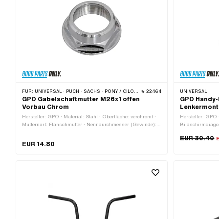
FÜR:
UNIVERSAL · PUCH · SACHS · PONY / CILO (BETA 521 & 512) · ZÜNDAPP BELMONDO · TOMOS
22464
UNIVERSAL
GPO Gabelschaftmutter M26x1 offen
GPO Handy-H
Vorbau Chrom
Lenkermont
Hersteller: GPO · Material: Stahl · Oberfläche: verchromt ·
Hersteller: GPO ·
Mutternart: Flanschmutter · Nenndurchmesser (Gewinde):
Bildschirmdiago
26 mm · Ø aussen: 36.5 mm · Gewindeart: MF26x1
Breite: 70 mm ·
EUR 30.40
(Feingewinde) · Ø innen: 22.1 mm · Antrieb:
mm · Ø Magnet:
EUR 14.80
Aussensechskant · Höhe: 14 mm · Schlüsselweite: 30 mm ·
Gewindetiefe: 11.5 mm