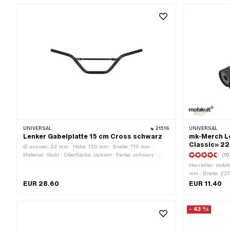
Bestandteile: 1 Stk. · Antrieb: Innensechskant ·
Schraubenkopf: Zylinderkopf · Ø Kopf aussen: 10.5 mm ·
Schaft: Nein · Schlüsselweite: 5 mm · Gewindeart: M7x1
(Standardgewinde) · Festigkeitsklasse: 8.8
UNIVERSAL
21516
UNIVERSAL
Lenker Gabelplatte 15 cm Cross schwarz
mk-Merch L
Classic» 2
Ø aussen: 22 mm · Höhe: 150 mm · Breite: 710 mm ·
Material: Stahl · Oberfläche: lackiert · Farbe: schwarz ·
(10
Länge Gabelplattenaufnahme: 100 mm ·
Hersteller: mofa
Klemmdurchmesser: 22 mm · Länge Lenkerenden: 150 mm
mm · Breite: 2
· Befestigungsart: Gabelplatte · Querstange: Ja · Ø Strebe:
EUR 28.60
EUR 11.40
12.5 mm · Länge Strebe: 230 mm
- 43 %