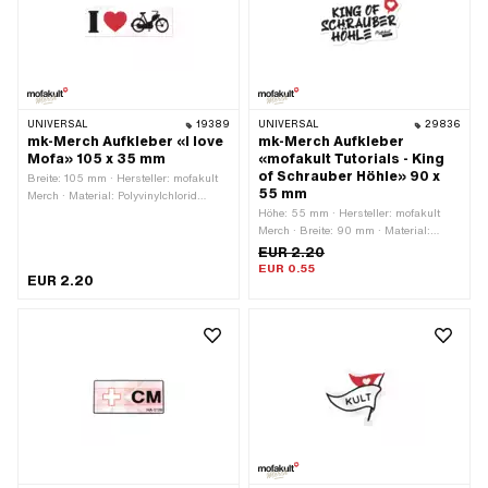
UNIVERSAL
19389
UNIVERSAL
29836
mk-Merch Aufkleber «I love
mk-Merch Aufkleber
Mofa» 105 x 35 mm
«mofakult Tutorials - King
of Schrauber Höhle» 90 x
Breite: 105 mm · Hersteller: mofakult
55 mm
Merch · Material: Polyvinylchlorid
(PVC) · Verwendungsort: Universal ·
Höhe: 55 mm · Hersteller: mofakult
Farbe: rot · Farbe: schwarz · Farbe:
Merch · Breite: 90 mm · Material:
weiss · Beschaffenheit Rückseite:
Polyvinylchlorid (PVC) ·
EUR 2.20
Klebstoff · Höhe: 35 mm · Transferfolie:
Verwendungsort: Universal · Farbe:
EUR 0.55
EUR 2.20
Nein
weiss · Beschaffenheit Rückseite:
Klebstoff · Beständigkeit: UV-
beständig · Beständigkeit:
benzinbeständig · Transferfolie: Nein