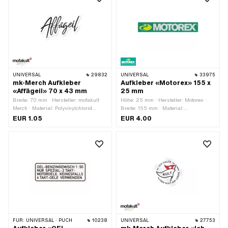
Transferfolie: Nein
UNIVERSAL
29832
UNIVERSAL
33975
mk-Merch Aufkleber
Aufkleber «Motorex» 155 x
«Affägeil» 70 x 43 mm
25 mm
Breite: 70 mm · Hersteller: mofakult
Höhe: 25 mm · Hersteller: Motorex ·
Merch · Material: Polyvinylchlorid
Breite: 155 mm · Material:
(PVC) · Oberfläche: matt ·
Polyvinylchlorid (PVC) · Oberfläche:
EUR 1.05
EUR 4.00
Verwendungsort: Universal · Farbe:
glänzend · Farbe: gelb · Farbe: grün ·
schwarz · Farbe: weiss ·
Farbe: weiss · Beschaffenheit
Beschaffenheit Rückseite: Klebstoff ·
Rückseite: Klebstoff · Transferfolie:
Höhe: 43 mm · Transferfolie: Nein
Nein
FÜR:
UNIVERSAL · PUCH
10238
UNIVERSAL
27753