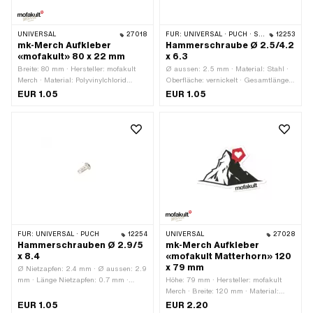
UNIVERSAL
27018
FÜR:
UNIVERSAL · PUCH · SACHS
12253
mk-Merch Aufkleber
Hammerschraube Ø 2.5/4.2
«mofakult» 80 x 22 mm
x 6.3
Breite: 80 mm · Hersteller: mofakult
Ø aussen: 2.5 mm · Material: Stahl ·
Merch · Material: Polyvinylchlorid
Oberfläche: vernickelt · Gesamtlänge:
(PVC) · Oberfläche: matt ·
6.3 mm · Ø Bohrung: 2.2 mm · Ø Kopf
EUR 1.05
EUR 1.05
Verwendungsort: Universal · Farbe: rot
aussen: 4.2 mm
· Farbe: schwarz · Farbe: weiss ·
Beschaffenheit Rückseite: Klebstoff ·
Höhe: 22 mm · Umrandung:
konturgeschnitten · Transferfolie: Nein
FÜR:
UNIVERSAL · PUCH
12254
UNIVERSAL
27028
Hammerschrauben Ø 2.9/5
mk-Merch Aufkleber
x 8.4
«mofakult Matterhorn» 120
x 79 mm
Ø Nietzapfen: 2.4 mm · Ø aussen: 2.9
mm · Länge Nietzapfen: 0.7 mm ·
Höhe: 79 mm · Hersteller: mofakult
Klemmbereich: 5.3 mm · Gesamtlänge:
Merch · Breite: 120 mm · Material:
8.5 mm · Material: Stahl ·
Polyvinylchlorid (PVC) ·
EUR 1.05
EUR 2.20