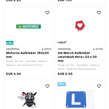
EUR 2.20
EUR 1.05
Farbe: schwarz · Beschaffenheit
Beschaffenheit Rückseite: Klebstoff ·
Rückseite: Klebstoff · Höhe: 30 mm ·
Höhe: 30 mm · Transferfolie: Nein
Beständigkeit: UV-beständig ·
Beständigkeit: benzinbeständig ·
Transferfolie: Ja
UNIVERSAL
23176
UNIVERSAL
27016
Motorex Aufkleber 180x30
mk-Merch Aufkleber
mm
«mofakult Herz» 25 x 30
mm
Breite: 180 mm · Hersteller: Motorex ·
Material: Polyvinylchlorid (PVC) ·
Breite: 25 mm · Hersteller: mofakult
Verwendungsort: Universal ·
Merch · Material: Polyvinylchlorid
Beschaffenheit Rückseite: Klebstoff ·
(PVC) · Verwendungsort: Universal ·
EUR 4.50
EUR 0.55
Höhe: 30 mm · Transferfolie: Nein
Beschaffenheit Rückseite: Klebstoff ·
Höhe: 30 mm · Transferfolie: Nein
NEU