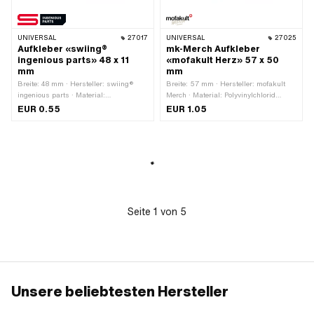
UNIVERSAL
27017
UNIVERSAL
27025
Aufkleber «swiing®
mk-Merch Aufkleber
ingenious parts» 48 x 11
«mofakult Herz» 57 x 50
mm
mm
Breite: 48 mm · Hersteller: swiing®
Breite: 57 mm · Hersteller: mofakult
ingenious parts · Material:
Merch · Material: Polyvinylchlorid
Polyvinylchlorid (PVC) · Oberfläche:
(PVC) · Verwendungsort: Universal ·
EUR 0.55
EUR 1.05
matt · Verwendungsort: Universal ·
Beschaffenheit Rückseite: Klebstoff ·
Farbe: rot · Farbe: schwarz · Farbe:
Höhe: 50 mm · Transferfolie: Nein
weiss · Beschaffenheit Rückseite:
Klebstoff · Höhe: 11 mm · Transferfolie:
Nein
Seite
1
von
5
Unsere beliebtesten Hersteller