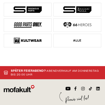
ALLE
SPÄTER FEIERABEND?
ABENDVERKAUF AM DONNERSTAG
BIS 20:00 UHR