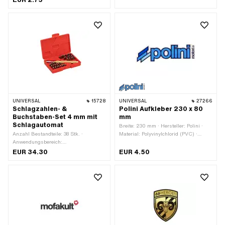
EUR 2.75
Höhe: 20 mm · Transferfolie: Nein
weiss · Beschaffenheit Rückseite:
Klebstoff · Beständigkeit: UV-
beständig · Transferfolie: Nein
UNIVERSAL
15728
UNIVERSAL
27266
Schlagzahlen- &
Polini Aufkleber 230 x 80
Buchstaben-Set 4 mm mit
mm
Schlagautomat
Breite: 230 mm · Hersteller: Polini ·
Anzahl Bestandteile: 38 Stk. ·
Material: Polyvinylchlorid (PVC) ·
Anwendungsbereich:
Verwendungsort: Universal ·
Werkstattzubehör
Beschaffenheit Rückseite: Klebstoff ·
EUR 34.30
EUR 4.50
Höhe: 80 mm · Transferfolie: Nein