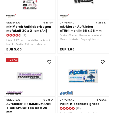
UNIVERSAL
17704
UNIVERSAL
28687
mk-Merch Aufkleberbogen
mk-Merch Aufkleber
mofakult 30 x 21 cm (A4)
«Töfflimeitli» 68 x 28 mm
(9)
Breite: 68 mm · Hersteller: mofakult
Merch · Material: Polyvinylchlorid
Höhe: 297 mm · Hersteller: mofakult
(PVC) · Verwendungsort: Universal ·
Merch · Breite: 210 mm · Material:
Beschaffenheit Rückseite: Klebstoff ·
Polyvinylchlorid (PVC) · Oberfläche:
EUR 5.60
EUR 1.05
Höhe: 28 mm · Beständigkeit: UV-
matt · Verwendungsort: Universal ·
beständig · Beständigkeit:
Farbe: rot · Farbe: schwarz · Farbe:
benzinbeständig · Transferfolie: Nein
- 73 %
weiss · Beschaffenheit Rückseite:
Klebstoff · Transferfolie: Nein
UNIVERSAL
33591
UNIVERSAL
12366
Aufkleber «P. IMMELMANN
Polini Klebersatz gross
TRANSPOORTE» 85 x 25
(12)
mm