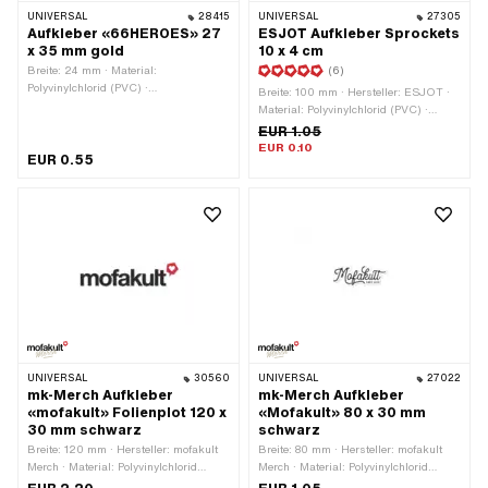
UNIVERSAL
28415
UNIVERSAL
27305
Aufkleber «66HEROES» 27
ESJOT Aufkleber Sprockets
x 35 mm gold
10 x 4 cm
Breite: 24 mm · Material:
(6)
Polyvinylchlorid (PVC) ·
Breite: 100 mm · Hersteller: ESJOT ·
Verwendungsort: Universal · Farbe:
Material: Polyvinylchlorid (PVC) ·
gold · Beschaffenheit Rückseite:
Verwendungsort: Universal ·
EUR 1.05
Klebstoff · Höhe: 32 mm ·
Beschaffenheit Rückseite: Klebstoff ·
EUR 0.10
Beständigkeit: UV-beständig ·
EUR 0.55
Höhe: 40 mm · Transferfolie: Nein
Transferfolie: Nein
UNIVERSAL
30560
UNIVERSAL
27022
mk-Merch Aufkleber
mk-Merch Aufkleber
«mofakult» Folienplot 120 x
«Mofakult» 80 x 30 mm
30 mm schwarz
schwarz
Breite: 120 mm · Hersteller: mofakult
Breite: 80 mm · Hersteller: mofakult
Merch · Material: Polyvinylchlorid
Merch · Material: Polyvinylchlorid
(PVC) · Verwendungsort: Universal ·
(PVC) · Verwendungsort: Universal ·