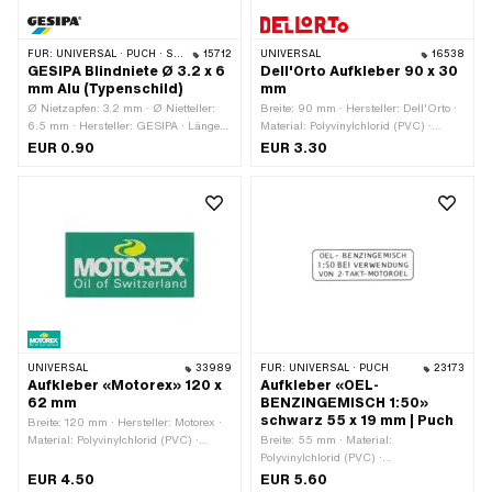
FÜR:
UNIVERSAL · PUCH · SACHS
15712
UNIVERSAL
16538
GESIPA Blindniete Ø 3.2 x 6
Dell'Orto Aufkleber 90 x 30
mm Alu (Typenschild)
mm
Ø Nietzapfen: 3.2 mm · Ø Nietteller:
Breite: 90 mm · Hersteller: Dell'Orto ·
6.5 mm · Hersteller: GESIPA · Länge
Material: Polyvinylchlorid (PVC) ·
Nietzapfen: 6 mm · Klemmbereich: 1.5
Verwendungsort: Universal · Farbe:
EUR 0.90
EUR 3.30
- 3.5 mm · Material: Aluminium ·
grün · Farbe: rot · Farbe: schwarz ·
Material: Stahl · Ø Bohrung: 3.5 mm
Farbe: weiss · Beschaffenheit
Rückseite: Klebstoff · Höhe: 30 mm ·
Transferfolie: Nein
UNIVERSAL
33989
FÜR:
UNIVERSAL · PUCH
23173
Aufkleber «Motorex» 120 x
Aufkleber «OEL-
62 mm
BENZINGEMISCH 1:50»
schwarz 55 x 19 mm | Puch
Breite: 120 mm · Hersteller: Motorex ·
Material: Polyvinylchlorid (PVC) ·
Breite: 55 mm · Material:
Oberfläche: glänzend · Farbe: gelb ·
Polyvinylchlorid (PVC) ·
Farbe: grün · Farbe: weiss ·
Verwendungsort: Tank (+ Rahmen) ·
EUR 4.50
EUR 5.60