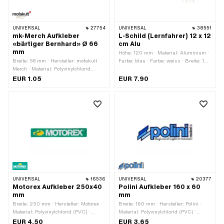
UNIVERSAL
27754
UNIVERSAL
38551
mk-Merch Aufkleber
L-Schild (Lernfahrer) 12 x 12
«bärtiger Bernhard» Ø 66
cm Alu
mm
Höhe: 120 mm · Material: Aluminium ·
Breite: 58 mm · Hersteller: mofakult
Farbe: blau · Farbe: weiss · Breite: 120
Merch · Material: Polyvinylchlorid
mm
(PVC) · Durchmesser: 66 mm ·
EUR 1.05
EUR 7.90
Verwendungsort: Universal ·
Beschaffenheit Rückseite: Klebstoff ·
Höhe: 48 mm · Transferfolie: Nein
UNIVERSAL
16536
UNIVERSAL
20377
Motorex Aufkleber 250x40
Polini Aufkleber 160 x 60
mm
mm
Breite: 250 mm · Hersteller: Motorex ·
Breite: 160 mm · Hersteller: Polini ·
Material: Polyvinylchlorid (PVC) ·
Material: Polyvinylchlorid (PVC) ·
Verwendungsort: Universal ·
Verwendungsort: Universal ·
EUR 4.50
EUR 3.65