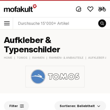
Aufkleber &
Typenschilder
HOME
|
TOMOS
|
RAHMEN
|
RAHMEN- & ANBAUTEILE
|
AUFKLEBER & 
Filter
Sortieren:
Beliebtheit