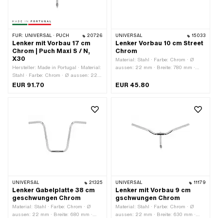
FÜR:
UNIVERSAL · PUCH
20726
UNIVERSAL
15033
Lenker mit Vorbau 17 cm
Lenker Vorbau 10 cm Street
Chrom | Puch Maxi S / N,
Chrom
X30
Material: Stahl · Farbe: Chrom · Ø
Hersteller: Made in Portugal · Material:
aussen: 22 mm · Breite: 780 mm ·
Stahl · Farbe: Chrom · Ø aussen: 22
Höhe: 110 mm · Befestigungsart:
mm · Breite: 580 mm · Höhe: 180 mm ·
Vorbaumontage · Oberfläche:
EUR 91.70
EUR 45.80
Befestigungsart: Vorbaumontage ·
verchromt · Klemmdurchmesser: 25.4
Oberfläche: verchromt · Ø Vorbau: 21
mm · Länge Lenkerenden: 215 mm ·
mm · Klemmdurchmesser: 21 mm ·
Querstange: Nein
Höhe Vorbau: 170 mm · Länge
Lenkerenden: 135 mm · Querstange:
Nein
UNIVERSAL
21325
UNIVERSAL
11179
Lenker Gabelplatte 38 cm
Lenker mit Vorbau 9 cm
geschwungen Chrom
gschwungen Chrom
Material: Stahl · Farbe: Chrom · Ø
Material: Stahl · Farbe: Chrom · Ø
aussen: 22 mm · Breite: 680 mm ·
aussen: 22 mm · Breite: 630 mm ·