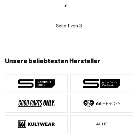
Nein · Hercules OEM-Nr.: P90 531 156
Lenkerenden: 185 mm · Querstange:
09 01 000
Ja · Ø Strebe: 12.5 mm · Länge Strebe:
160 mm
Seite
1
von
3
Unsere beliebtesten Hersteller
ALLE