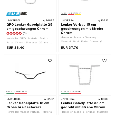
UNIVERSAL
26897
UNIVERSAL
10922
GPO Lenker Gabelplatte 25
Lenker Vorbau 15 cm
cm geschwungen Chrom
geschwungen mit Strebe
Chrom
(5)
Hersteller: Made in Germany ·
Hersteller: GPO · Material: Stahl ·
Material: Stahl · Farbe: Chrom · Ø
Farbe: Chrom · Ø aussen: 22 mm ·
aussen: 22 mm · Breite: 700 mm ·
Breite: 610 mm · Höhe: 250 mm ·
EUR 38.40
EUR 37.70
Höhe: 150 mm · Befestigungsart:
Länge Gabelplattenaufnahme: 65 mm
Vorbaumontage · Oberfläche:
· Befestigungsart: Gabelplatte ·
verchromt · Klemmdurchmesser: 25
Oberfläche: verchromt ·
mm · Länge Lenkerenden: 160 mm ·
Klemmdurchmesser: 22 mm · Länge
Querstange: Ja · Ø Strebe: 14 mm ·
Lenkerenden: 145 mm · Querstange:
Länge Strebe: 230 mm
Nein
UNIVERSAL
32281
UNIVERSAL
10538
Lenker Gabelplatte 16 cm
Lenker Gabelplatte 35 cm
Cross breit schwarz
gedreht mit Strebe Chrom
Hersteller: Made in Portugal · Material:
Hersteller: Made in Portugal · Material: