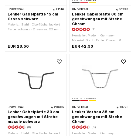
UNIVERSAL
21516
UNIVERSAL
10298
Lenker Gabelplatte 15 cm
Lenker Gabelplatte 30 cm
Cross schwarz
geschwungen mit Strebe
Chrom
Material: Stahl · Oberfläche: lackiert ·
Farbe: schwarz · Ø aussen: 22 mm ·
(7)
Länge Gabelplattenaufnahme: 100 mm
Hersteller: Made in Germany ·
· Befestigungsart: Gabelplatte ·
Material: Stahl · Farbe: Chrom · Ø
Klemmdurchmesser: 22 mm · Länge
aussen: 22 mm · Breite: 680 mm ·
EUR 28.60
EUR 42.30
Lenkerenden: 150 mm · Querstange:
Höhe: 270 mm · Länge
Ja · Ø Strebe: 12.5 mm · Breite: 710
Gabelplattenaufnahme: 90 mm ·
mm · Höhe: 150 mm · Länge Strebe:
Befestigungsart: Gabelplatte ·
230 mm
Oberfläche: verchromt ·
Klemmdurchmesser: 22 mm · Länge
Lenkerenden: 155 mm · Querstange:
Ja · Ø Strebe: 14 mm · Länge Strebe:
280 mm
UNIVERSAL
20605
UNIVERSAL
10723
Lenker Gabelplatte 30 cm
Lenker Vorbau 35 cm
geschwungen mit Strebe
geschwungen mit Strebe
massiv schwarz
Chrom
(8)
(6)
Material: Stahl · Oberfläche: lackiert ·
Hersteller: Made in Germany ·