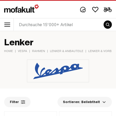
Lenker
HOME
|
VESPA
|
RAHMEN
|
LENKER & ANBAUTEILE
|
LENKER & VORBAU
Filter
Sortieren:
Beliebtheit