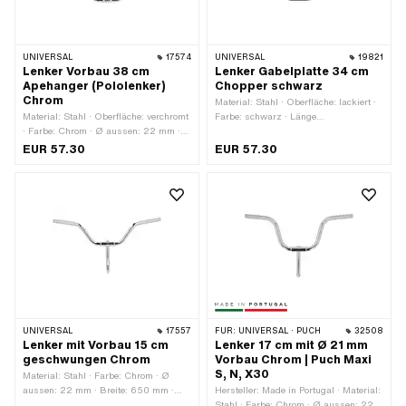
UNIVERSAL
17574
UNIVERSAL
19821
Lenker Vorbau 38 cm
Lenker Gabelplatte 34 cm
Apehanger (Pololenker)
Chopper schwarz
Chrom
Material: Stahl · Oberfläche: lackiert ·
Material: Stahl · Oberfläche: verchromt
Farbe: schwarz · Länge
· Farbe: Chrom · Ø aussen: 22 mm ·
Gabelplattenaufnahme: 90 mm ·
Befestigungsart: Vorbaumontage ·
Klemmdurchmesser: 22 mm · Breite:
EUR 57.30
EUR 57.30
Klemmdurchmesser: 25.4 mm · Länge
680 mm · Befestigungsart:
Lenkerenden: 125 mm · Querstange:
Gabelplatte · Länge Lenkerenden: 150
Nein · Breite: 665 mm · Höhe: 380 mm
mm · Höhe: 340 mm · Querstange:
Nein · Ø aussen: 22 mm
UNIVERSAL
17557
FÜR:
UNIVERSAL · PUCH
32508
Lenker mit Vorbau 15 cm
Lenker 17 cm mit Ø 21 mm
geschwungen Chrom
Vorbau Chrom | Puch Maxi
S, N, X30
Material: Stahl · Farbe: Chrom · Ø
aussen: 22 mm · Breite: 650 mm ·
Hersteller: Made in Portugal · Material:
Höhe: 150 mm · Befestigungsart:
Stahl · Farbe: Chrom · Ø aussen: 22