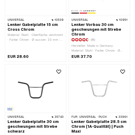
UNIVERSAL
10539
UNIVERSAL
10951
Lenker Gabelplatte 15 cm
Lenker Vorbau 30 cm
Cross Chrom
geschwungen mit Strebe
Chrom
Material: Stahl · Oberfläche: verchromt
· Farbe: Chrom · Ø aussen: 22 mm ·
(6)
Länge Gabelplattenaufnahme: 110 mm
Hersteller: Made in Germany ·
· Befestigungsart: Gabelplatte · Länge
Material: Stahl · Farbe: Chrom · Ø
Lenkerenden: 155 mm ·
aussen: 22 mm · Breite: 680 mm ·
EUR 28.60
EUR 37.70
Klemmdurchmesser: 22 mm ·
Höhe: 270 mm · Befestigungsart:
Querstange: Ja · Ø Strebe: 12 mm ·
Vorbaumontage · Oberfläche:
Breite: 710 mm · Höhe: 150 mm ·
verchromt · Klemmdurchmesser: 25
Länge Strebe: 220 mm
mm · Länge Lenkerenden: 150 mm ·
Querstange: Ja · Ø Strebe: 14 mm ·
Länge Strebe: 230 mm
UNIVERSAL
35743
FÜR:
UNIVERSAL · PUCH
33961
Lenker Gabelplatte 30 cm
Lenker Gabelplatte 28.5 cm
geschwungen mit Strebe
Chrom (1A-Qualität) | Puch
schwarz
Maxi