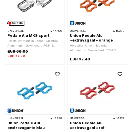
UNIVERSAL
17760
UNIVERSAL
16330
Pedale Alu MKS sport
Union Pedale Alu
«extravagant» orange
Hersteller: Made in Japan · Material:
Aluminium · Gewindeart: FG14.3
Hersteller: Union · Material:
(9/16" 20G) · Farbe: schwarz · Farbe:
Aluminium · Gewindeart: FG14.3
EUR 66.00
silber · Antrieb: Aussenzweikant ·
(9/16" 20G) · Farbe: orange · Antrieb:
EUR 57.30
EUR 97.40
Antrieb: Innensechskant · Reflektoren:
Aussensechskant · Antrieb:
Nein
Innensechskant · Oberfläche: eloxiert ·
Reflektoren: Nein
UNIVERSAL
16328
UNIVERSAL
16327
Union Pedale Alu
Union Pedale Alu
«extravagant» blau
«extravagant» rot