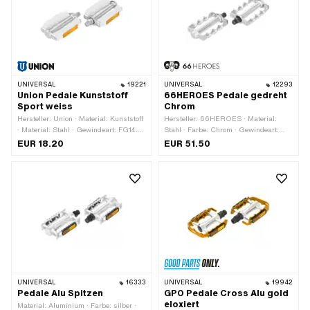
UNIVERSAL
19221
UNIVERSAL
12293
Union Pedale Kunststoff
66HEROES Pedale gedreht
Sport weiss
Chrom
Hersteller: Union · Material: Kunststoff
Hersteller: 66HEROES · Material:
· Material: Stahl · Gewindeart: FG14.3
Stahl · Farbe: Chrom · Gewindeart:
(9/16" 20G) · Farbe: silber · Farbe:
FG14.3 (9/16" 20G) · Breite: 76 mm ·
EUR 18.20
EUR 51.50
weiss · Antrieb: Aussenzweikant ·
Höhe: 28 mm · Antrieb:
Antrieb: Innensechskant · Reflektoren:
Aussenvierkant · Oberfläche:
Ja
verchromt · Gesamtlänge: 133 mm ·
Schlüsselweite: 15 mm · Reflektoren:
Nein
UNIVERSAL
16333
UNIVERSAL
19942
Pedale Alu Spitzen
GPO Pedale Cross Alu gold
eloxiert
Material: Aluminium · Farbe: silber ·