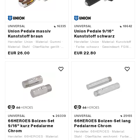
UNIVERSAL
16335
UNIVERSAL
18642
Union Pedale massiv
Union Pedale 9/16“
Kunststoff braun
Kunststoff schwarz
Hersteller: Union · Material: Gummi ·
Hersteller: Union · Material: Kunststoff
Material: Stahl · Oberfläche: gerillt ·
· Farbe: schwarz · Gewindeart: FG14.3
Farbe: braun · Farbe: silber ·
(9/16" 20G) · Antrieb:
EUR 26.00
EUR 22.80
Gewindeart: FG14.3 (9/16" 20G) ·
Aussenzweikant · Antrieb:
Antrieb: Aussenzweikant · Reflektoren:
Innensechskant · Reflektoren: Nein
Ja
UNIVERSAL
26039
UNIVERSAL
25155
66HEROES Bolzen-Set
66HEROES Bolzen-Set lang
9/16" kurz Pedalarme
Pedalarme Chrom
Chrom
Hersteller: 66HEROES · Material:
Hersteller: 66HEROES · Material:
Stahl · Oberfläche: verchromt · Farbe: