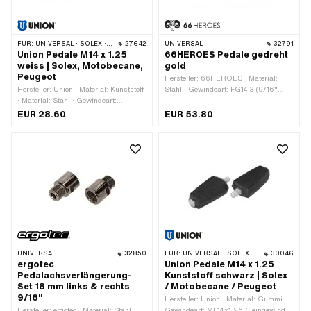
FÜR:
UNIVERSAL · SOLEX · MBK / MOTOBÉCANE · PEUGEOT
27642
UNIVERSAL
32791
Union Pedale M14 x 1.25
66HEROES Pedale gedreht
weiss | Solex, Motobecane,
gold
Peugeot
Hersteller: 66HEROES · Material:
Hersteller: Union · Material: Kunststoff
Stahl · Gewindeart: FG14.3 (9/16"
· Material: Stahl · Gewindeart:
20G) · Farbe: gold · Breite: 76 mm ·
MF14x1.25 (Feingewinde) · Farbe:
Antrieb: Aussenvierkant · Oberfläche:
EUR 28.60
EUR 53.80
silber · Farbe: weiss · Antrieb:
poliert · Oberfläche: vergoldet ·
Aussenzweikant · Reflektoren: Nein
Gesamtlänge: 133 mm ·
Schlüsselweite: 15 mm · Reflektoren:
Nein
UNIVERSAL
32850
FÜR:
UNIVERSAL · SOLEX · MBK / MOTOBÉCANE · PEUGEOT
30046
ergotec
Union Pedale M14 x 1.25
Pedalachsverlängerung-
Kunststoff schwarz | Solex
Set 18 mm links & rechts
/ Motobecane / Peugeot
9/16"
Hersteller: Union · Material: Gummi ·
Hersteller: ergotec · Material: Stahl ·
Gewindeart: MF14x1.25 (Feingewinde)