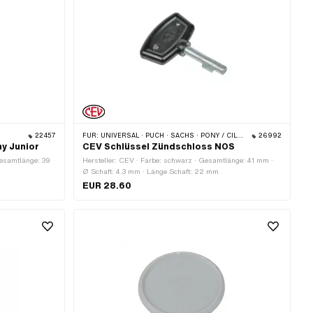
22457
FÜR:
UNIVERSAL · PUCH · SACHS · PONY / CILO (BETA 521 & 512)
26992
y Junior
CEV Schlüssel Zündschloss NOS
Gesamtlänge: 39
Hersteller: CEV · Farbe: schwarz · Gesamtlänge: 41 mm ·
Ø Schaft: 4.3 mm · Länge Schaft: 22 mm
EUR 28.60