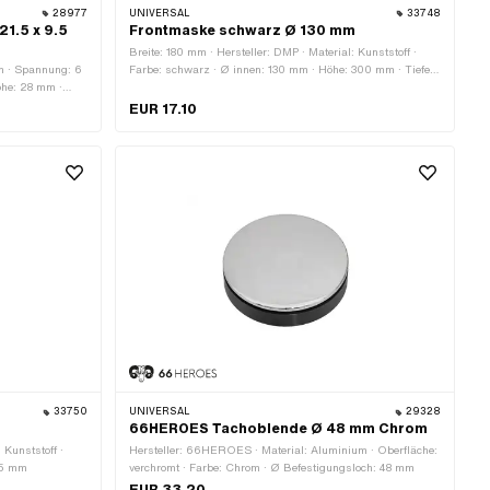
28977
UNIVERSAL
33748
21.5 x 9.5
Frontmaske schwarz Ø 130 mm
Breite: 180 mm · Hersteller: DMP · Material: Kunststoff ·
en · Spannung: 6
Farbe: schwarz · Ø innen: 130 mm · Höhe: 300 mm · Tiefe:
öhe: 28 mm ·
140 mm
EUR 17.10
33750
UNIVERSAL
29328
66HEROES Tachoblende Ø 48 mm Chrom
 Kunststoff ·
Hersteller: 66HEROES · Material: Aluminium · Oberfläche:
55 mm
verchromt · Farbe: Chrom · Ø Befestigungsloch: 48 mm