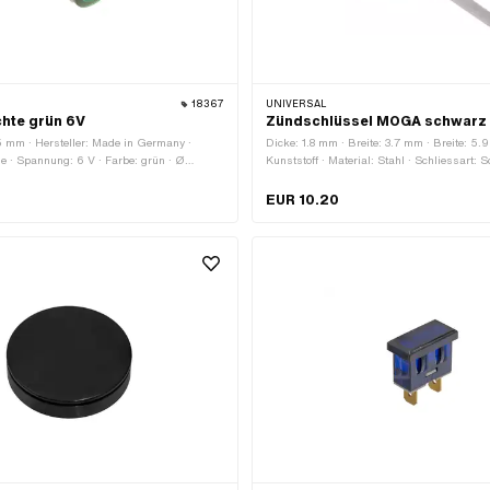
18367
UNIVERSAL
chte grün 6V
Zündschlüssel MOGA schwarz
 mm · Hersteller: Made in Germany ·
Dicke: 1.8 mm · Breite: 3.7 mm · Breite: 5.
ne · Spannung: 6 V · Farbe: grün · Ø
Kunststoff · Material: Stahl · Schliessart: 
 LED: Nein
grau · Farbe: schwarz · Gesamtlänge: 52
EUR 10.20