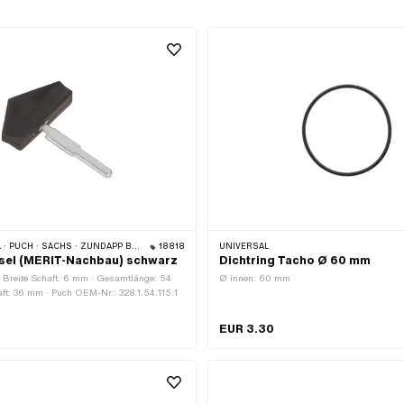
 PUCH · SACHS · ZÜNDAPP BELMONDO
18818
UNIVERSAL
sel (MERIT-Nachbau) schwarz
Dichtring Tacho Ø 60 mm
· Breite Schaft: 6 mm · Gesamtlänge: 54
Ø innen: 60 mm
ft: 36 mm · Puch OEM-Nr.: 328.1.54.115.1
EUR 3.30