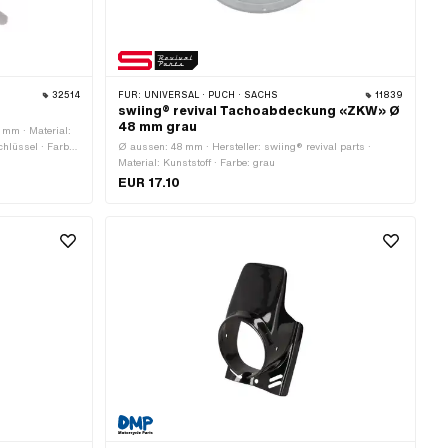
32514
FÜR:
UNIVERSAL · PUCH · SACHS
11839
swiing® revival Tachoabdeckung «ZKW» Ø
48 mm grau
9 mm · Material:
Schlüssel · Farbe:
Ø aussen: 48 mm · Hersteller: swiing® revival parts ·
 mm
Material: Kunststoff · Farbe: grau
EUR 17.10