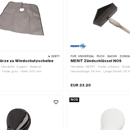
32871
FÜR:
UNIVERSAL · PUCH · SACHS · ZÜNDAPP BEL
hürze zu Windschutzscheibe
MERIT Zündschlüssel NOS
 Hersteller: Cuppini · Material:
Hersteller: MERIT · Farbe: schwarz · Breit
 · Farbe: grau · Höhe: 600 mm
Gesamtlänge: 54 mm · Länge Schaft: 26
EUR 33.20
NOS