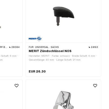
MONDO
28084
FÜR:
UNIVERSAL · SACHS
24163
MERIT Zündschlüssel NOS
e Schaft: 6 mm ·
Hersteller: MERIT · Farbe: schwarz · Breite Schaft: 6 mm ·
 mm
Gesamtlänge: 40 mm · Länge Schaft: 21 mm
EUR 26.30