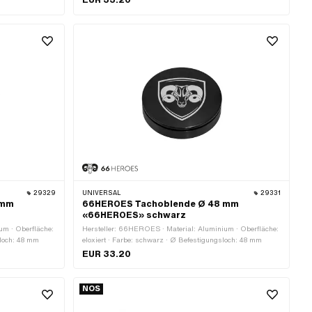
EUR 33.20
29329
UNIVERSAL
29331
 mm
66HEROES Tachoblende Ø 48 mm
«66HEROES» schwarz
um · Oberfläche:
Hersteller: 66HEROES · Material: Aluminium · Oberfläche:
sloch: 48 mm
eloxiert · Farbe: schwarz · Ø Befestigungsloch: 48 mm
EUR 33.20
NOS