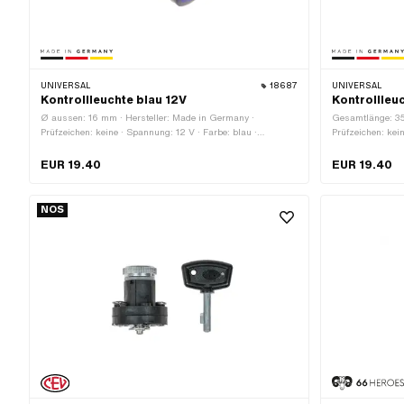
UNIVERSAL
18687
UNIVERSAL
Kontrollleuchte blau 12V
Kontrollleu
Ø aussen: 16 mm · Hersteller: Made in Germany ·
Gesamtlänge: 35
Prüfzeichen: keine · Spannung: 12 V · Farbe: blau ·
Prüfzeichen: kei
Gesamtlänge: 35 mm · LED: Nein
aussen: 16 mm ·
EUR 19.40
EUR 19.40
NOS