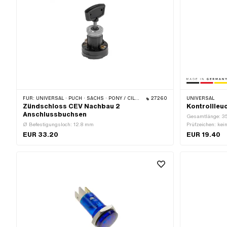
FÜR:
UNIVERSAL · PUCH · SACHS · PONY / CILO (BETA 521 & 512) · ZÜNDAPP BELMONDO · HERCULES
27260
UNIVERSAL
Zündschloss CEV Nachbau 2
Kontrollleu
Anschlussbuchsen
Gesamtlänge: 35
Ø Befestigungsloch: 12.8 mm
Prüfzeichen: kei
aussen: 16 mm ·
EUR 33.20
EUR 19.40