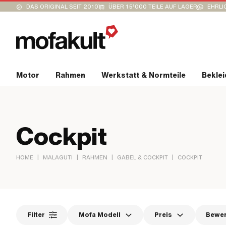
DAS ORIGINAL SEIT 2010
ÜBER 15’000 TEILE AUF LAGER
EHRLI
Motor
Rahmen
Werkstatt & Normteile
Bekle
Cockpit
|
|
|
|
HOME
MALAGUTI
RAHMEN
GABEL & COCKPIT
COCKPIT
Filter
Mofa Modell
Preis
Bewe