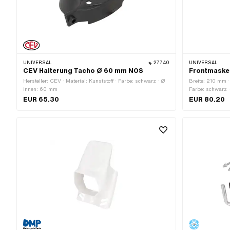
UNIVERSAL
27740
UNIVERSAL
CEV Halterung Tacho Ø 60 mm NOS
Frontmaske
Hersteller: CEV · Material: Kunststoff · Farbe: schwarz · Ø
Breite: 210 mm ·
innen: 60 mm
Farbe: schwarz 
Anzahl Befestig
EUR 65.30
EUR 80.20