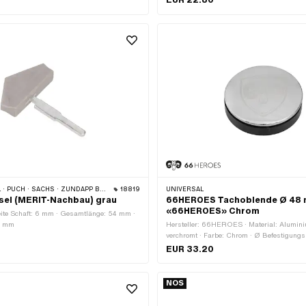
EUR 22.80
 PUCH · SACHS · ZÜNDAPP BELMONDO
18819
UNIVERSAL
sel (MERIT-Nachbau) grau
66HEROES Tachoblende Ø 48
«66HEROES» Chrom
eite Schaft: 6 mm · Gesamtlänge: 54 mm ·
36 mm
Hersteller: 66HEROES · Material: Alumini
verchromt · Farbe: Chrom · Ø Befestigung
EUR 33.20
NOS