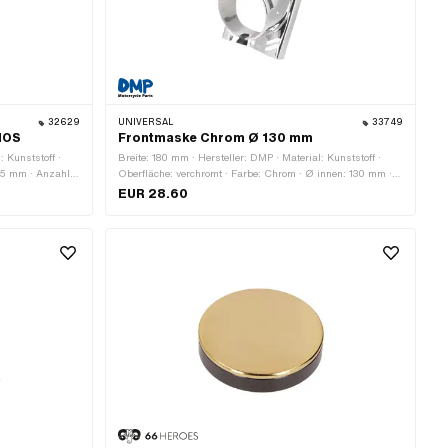
32629
UNIVERSAL
33749
NOS
Frontmaske Chrom Ø 130 mm
 Kunststoff ·
Breite: 180 mm · Hersteller: DMP · Material: Kunststoff ·
25 mm · Anzahl
Oberfläche: verchromt · Farbe: Chrom · Ø innen: 130 mm ·
m
Höhe: 300 mm · Tiefe: 140 mm
EUR 28.60