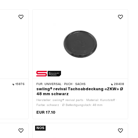
15876
FÜR:
UNIVERSAL · PUCH · SACHS
28408
swiing® revival Tachoabdeckung «ZKW» Ø
48 mm schwarz
Hersteller: swiing® revival parts · Material: Kunststoff ·
Farbe: schwarz · Ø Befestigungsloch: 48 mm
EUR 17.10
NOS