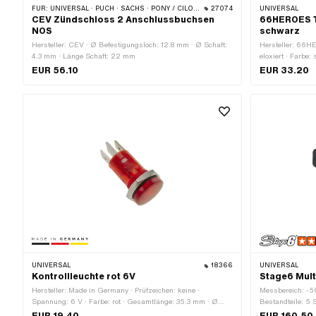
FÜR:
UNIVERSAL · PUCH · SACHS · PONY / CILO (BETA 521 & 512)
27074
UNIVERSAL
CEV Zündschloss 2 Anschlussbuchsen
66HEROES 
NOS
schwarz
Hersteller: CEV · Ø Befestigungsloch: 12.8 mm · Ø Schaft:
Hersteller: 66H
4.3 mm · Länge Schaft: 22 mm
eloxiert · Farbe
EUR 56.10
EUR 33.20
UNIVERSAL
18366
UNIVERSAL
Kontrollleuchte rot 6V
Stage6 Mult
Hersteller: Made in Germany · Prüfzeichen: keine ·
Messbereich: -50
Spannung: 6 V · Farbe: rot · Gesamtlänge: 35.3 mm · Ø
Bestandteile: 5
aussen: 16 mm · LED: Nein