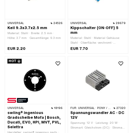
UNIVERSAL
24526
UNIVERSAL
28679
Keil 9.3x3.7x2.5 mm
Kippschalter (ON-OFF) 5
mm
Material: Stahl · Breite: 2.5 mm ·
Höhe: 3.7 mm · Gesamtlänge: 9.3 mm
Material: Stahl · Material Gehäuse:
Stahl · Oberfläche: verchromt ·
Material Unterbau: Kunststoff · Farbe:
EUR 2.20
EUR 7.70
Chrom · Gewindeart: MF5x0.75
(Feingewinde) · Funktionen: Licht aus ·
HOT
Funktionen: Licht ein · Anzahl
Stellungen: 2 Stk. · Höhe: 8.2 mm · Ø
Befestigungsloch: 5 mm ·
Gesamtlänge: 28.4 mm · Breite: 5.5
mm
UNIVERSAL
18196
FÜR:
UNIVERSAL · PONY / CILO (BETA 521 & 512) · TOMOS
27320
swiing® ingenious
Spannungswandler AC - DC
Gradscheibe Mofa | Bosch,
12V
Ducati, EVO, HPI, MVT, PVL,
Spannung: 12 V · Leistung: 20 W ·
Selettra
Stromart: Gleichstrom (DC) · Stromart:
Hersteller: swiing® ingenious parts ·
Wechselstrom (AC) · Befestigungsart: