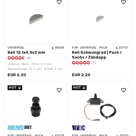
UNIVERSAL
18948
FÜR:
UNIVERSAL · PUCH · SACHS · ZÜNDAPP BELMONDO · HERCULES · ZÜNDAPP
20707
Keil 12.1x4.9x3 mm
Keil Schwungrad | Puch /
Sachs / Zündapp
(8)
(7)
Material: Stahl · Höhe: 4.9 mm ·
Gesamtlänge: 12.5 mm · Breite: 3 mm
EUR 2.20
EUR 2.20
HOT
HOT
FÜR:
UNIVERSAL · PUCH · SACHS · PONY / CILO (BETA 521 & 512) · ZÜNDAPP BELMONDO · TOMOS · DKW · HERCULES · KREIDLER · ZÜNDAPP · KTM · RIXE
10079
FÜR:
UNIVERSAL · PUCH · SACHS · ZÜNDAPP BELMONDO
25031