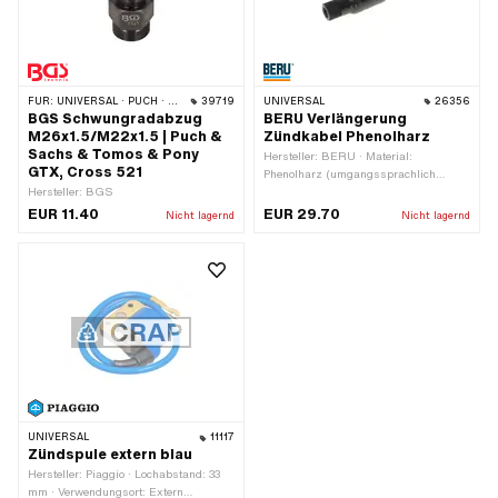
FÜR:
UNIVERSAL · PUCH · SACHS
39719
UNIVERSAL
26356
BGS Schwungradabzug
BERU Verlängerung
M26x1.5/M22x1.5 | Puch &
Zündkabel Phenolharz
Sachs & Tomos & Pony
Hersteller: BERU · Material:
GTX, Cross 521
Phenolharz (umgangssprachlich
Hersteller: BGS
bekannt als Bakelite) · Farbe: schwarz
· Kerzensteckeraufnahme: SAE ·
EUR 11.40
EUR 29.70
Nicht lagernd
Nicht lagernd
Subkategorie: Zündkabel · Ø Kabel: 7
mm
UNIVERSAL
11117
Zündspule extern blau
Hersteller: Piaggio · Lochabstand: 33
mm · Verwendungsort: Extern