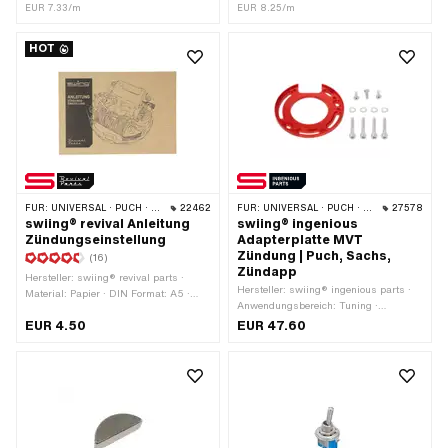
· Subkategorie: Zündkabel
Subkategorie: Zündkabel · Ø Kabel: 7
EUR 7.33/m
EUR 8.25/m
mm · Gesamtlänge: 400 mm · Pony
OEM-Nr.: A3939 · Sachs OEM-Nr.:
HOT
0665 016 101
FÜR:
UNIVERSAL · PUCH · SACHS · PIAGGIO · ZÜNDAPP BELMONDO
22462
FÜR:
UNIVERSAL · PUCH · SACHS · ZÜNDAPP BELMONDO
27578
swiing® revival Anleitung
swiing® ingenious
Zündungseinstellung
Adapterplatte MVT
Zündung | Puch, Sachs,
(16)
Zündapp
Hersteller: swiing® revival parts ·
Hersteller: swiing® ingenious parts ·
Material: Papier · DIN Format: A5 ·
Anwendungsbereich: Tuning ·
Anzahl Seiten: 17 Stk. · Sprache:
Material: Aluminium · Oberfläche:
EUR 4.50
EUR 47.60
Deutsch
eloxiert · Farbe: rot · Ø aussen: 90 mm