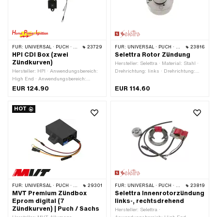
FÜR:
UNIVERSAL · PUCH · SACHS · PONY / CILO (BETA 521 & 512) · PIAGGIO · ZÜNDAPP BELMONDO
23729
FÜR:
UNIVERSAL · PUCH · SACHS · ZÜNDAPP BELMONDO
23816
HPI CDI Box (zwei
Selettra Rotor Zündung
Zündkurven)
Hersteller: Selettra · Material: Stahl ·
Hersteller: HPI · Anwendungsbereich:
Drehrichtung: links · Drehrichtung:
High End · Anwendungsbereich:
rechts · Konusverhältnis: 1:5
Performance · Anwendungsbereich:
EUR 124.90
EUR 114.60
Racing · Anwendungsbereich: Tuning ·
Material: Kunststoff · Farbe: schwarz ·
HOT
Ø Befestigungsloch: 6 mm · Anzahl
Befestigungspunkte: 1 Stk.
FÜR:
UNIVERSAL · PUCH · SACHS · ZÜNDAPP BELMONDO
29301
FÜR:
UNIVERSAL · PUCH · SACHS · ZÜNDAPP BELMONDO
23819
MVT Premium Zündbox
Selettra Innenrotorzündung
Eprom digital (7
links-, rechtsdrehend
Zündkurven) | Puch / Sachs
Hersteller: Selettra ·