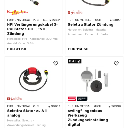
FÜR:
UNIVERSAL · PUCH · SACHS · PONY / CILO (BETA 521 & 512) · PIAGGIO · ZÜNDAPP BELMONDO
23731
FÜR:
UNIVERSAL · PUCH · SACHS · ZÜNDAPP BELMONDO
23817
HPI Verlängerungskabel 3-
Selettra Stator Zündung
Pol Stator-CDI | EVO,
Hersteller: Selettra · Material:
Zündung
Aluminium · Farbe: rot · Farbe:
Hersteller: HPI · Kabellänge: 300 mm ·
schwarz · Anzahl Kabel: 2 Stk. ·
Anzahl Kabel: 3 Stk.
Anzahl Befestigungspunkte: 3 Stk.
EUR 31.60
EUR 114.60
HOT
FÜR:
UNIVERSAL · PUCH · SACHS · ZÜNDAPP BELMONDO
30654
FÜR:
UNIVERSAL · PUCH · SACHS · ZÜNDAPP BELMONDO · SOLEX · TOMOS · BYE BIKE
26939
Selettra Stator zu A11
swiing® ingenious
analog
Werkzeug
Zündungseinstellung
Hersteller: Selettra ·
digital
Anwendungsbereich: Tuning ·