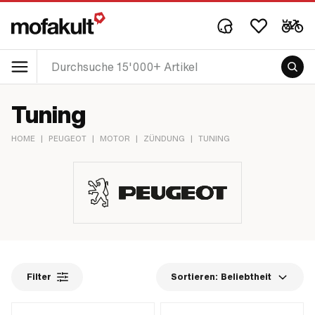
Tuning
HOME
|
PEUGEOT
|
MOTOR
|
ZÜNDUNG
|
TUNING
Filter
Sortieren:
Beliebtheit