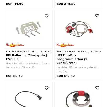
· Befestigungsart: Stehbolzen &
EUR 114.60
EUR 275.20
Muttern · Anzahl Befestigungspunkte:
2 Stk.
FÜR:
UNIVERSAL · PUCH · SACHS · PONY / CILO (BETA 521 & 512) · ZÜNDAPP BELMONDO
23735
FÜR:
UNIVERSAL · PUCH · SACHS · PONY / CILO (BETA 521 & 512) · PIAGGIO · ZÜNDAPP BELMONDO
24006
HPI Halterung Zündspule |
HPI TuneBox
EVO, HPI
programmierbar (2
Zündkurven)
Hersteller: HPI · Lochabstand: 15 mm ·
Lochabstand: 35 mm · Ø
Hersteller: HPI · Anwendungsbereich:
Befestigungsloch: 6.4 mm ·
High End
Befestigungsart: Schrauben · Anzahl
EUR 22.60
EUR 619.40
Befestigungspunkte: 4 Stk.