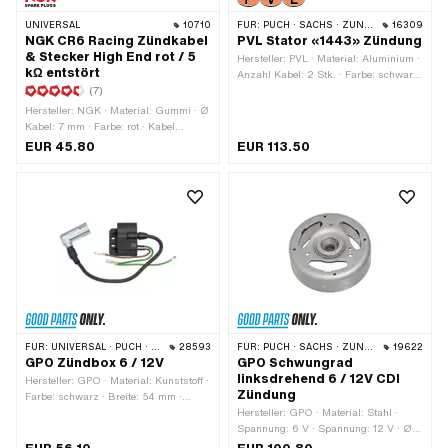
UNIVERSAL
10710
FÜR:
PUCH · SACHS · ZÜNDAPP BELMONDO · TOMOS · DKW · HERCULES · KREIDLER · ZÜNDAPP · KTM · RIXE
16309
NGK CR6 Racing Zündkabel
PVL Stator «1443» Zündung
& Stecker High End rot / 5
Hersteller: PVL · Material: Aluminium ·
kΩ entstört
Anzahl Kabel: 2 Stk. · Farbe: schwarz
(7)
· Anzahl Befestigungspunkte: 3 Stk. ·
Anwendungsbereich: High End ·
Hersteller: NGK · Material: Gummi · Ø
Anwendungsbereich: MX ·
Kabel: 7 mm · Farbe: rot · Kabel
Anwendungsbereich: Performance ·
vorhanden: Ja · Widerstand: 5000 Ω ·
EUR 45.80
EUR 113.50
Anwendungsbereich: Racing ·
Entstört: Ja · Subkategorie: Zündkabel
Anwendungsbereich: Tuning
· Subkategorie: Zündkerzenstecker ·
Kabellänge: 1000 mm
FÜR:
UNIVERSAL · PUCH · SACHS · ZÜNDAPP BELMONDO
28593
FÜR:
PUCH · SACHS · ZÜNDAPP BELMONDO
19622
GPO Zündbox 6 / 12V
GPO Schwungrad
linksdrehend 6 / 12V CDI
Hersteller: GPO · Material: Kunststoff ·
Zündung
Farbe: schwarz · Breite: 54 mm ·
Höhe: 35 mm · Gesamtlänge: 64 mm ·
Hersteller: GPO · Material: Stahl ·
Ø Befestigungsloch: 6.3 mm · Anzahl
Spannung: 6 V · Spannung: 12 V · Ø
Befestigungspunkte: 2 Stk. ·
Schwungrad innen: 90.9 mm ·