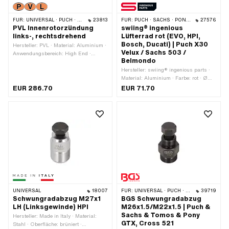
FÜR:
UNIVERSAL · PUCH · SACHS · ZÜNDAPP BELMONDO
23813
FÜR:
PUCH · SACHS · PONY / CILO (BETA 521 & 512) · ZÜNDAPP BELMONDO
27576
PVL Innenrotorzündung
swiing® ingenious
links-, rechtsdrehend
Lüfterrad rot (EVO, HPI,
Bosch, Ducati) | Puch X30
Hersteller: PVL · Material: Aluminium ·
Velux / Sachs 503 /
Anwendungsbereich: High End ·
Belmondo
Anwendungsbereich: MX ·
Anwendungsbereich: Performance ·
Hersteller: swiing® ingenious parts ·
Anwendungsbereich: Racing ·
Material: Aluminium · Farbe: rot · Ø
Anwendungsbereich: Tuning ·
aussen: 120 mm · Höhe: 13.5 mm · Ø
EUR 286.70
EUR 71.70
Drehrichtung: links · Drehrichtung:
innen: 39 mm · Oberfläche: eloxiert · Ø
rechts · Ø Aufnahmeplatte: 90 mm ·
Befestigungsloch: 6 mm · Gewicht: 87
Befestigungsart: Schrauben
g · Anzahl Befestigungspunkte: 10
Stk. · Ø Lochkreis: 48 mm · Ø
Lochkreis: 70 mm · Ø Lochkreis: 100
mm
UNIVERSAL
18007
FÜR:
UNIVERSAL · PUCH · SACHS
39719
Schwungradabzug M27x1
BGS Schwungradabzug
LH (Linksgewinde) HPI
M26x1.5/M22x1.5 | Puch &
Sachs & Tomos & Pony
Hersteller: Made in Italy · Material:
GTX, Cross 521
Stahl · Oberfläche: brüniert ·