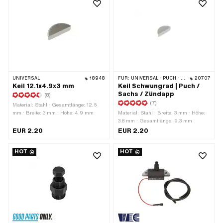
UNIVERSAL
18948
FÜR:
UNIVERSAL · PUCH · SACHS · ZÜNDAPP BELMONDO · HERCULES · ZÜNDAPP
20707
Keil 12.1x4.9x3 mm
Keil Schwungrad | Puch /
Sachs / Zündapp
(8)
(7)
Material: Stahl · Gesamtlänge: 12.5
mm · Breite: 3 mm · Höhe: 4.9 mm
Material: Stahl · Breite: 3 mm · Höhe:
3.8 mm · Gesamtlänge: 9.3 mm
EUR 2.20
EUR 2.20
HOT
HOT