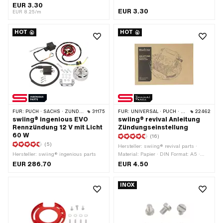
7 mm · Farbe: schwarz · Entstört: Nein
Gewindeart: MF10x1 (Feingewinde) · Ø
EUR 3.30
EUR 3.30
· Gesamtlänge: 400 mm ·
aussen: 19.8 mm · Antrieb:
EUR 8.25/m
Subkategorie: Zündkabel · Pony OEM-
Aussensechskant · Nenndurchmesser
Nr.: A3939 · Sachs OEM-Nr.: 0665
(Gewinde): 10 mm · Schlüsselweite: 15
HOT
HOT
016 101
mm · Höhe: 10.5 mm ·
Anwendungsbereich: Standard
FÜR:
PUCH · SACHS · ZÜNDAPP BELMONDO
31175
FÜR:
UNIVERSAL · PUCH · SACHS · PIAGGIO · ZÜNDAPP BELMONDO
22462
swiing® ingenious EVO
swiing® revival Anleitung
Rennzündung 12 V mit Licht
Zündungseinstellung
60 W
(16)
(5)
Hersteller: swiing® revival parts ·
Hersteller: swiing® ingenious parts
Material: Papier · DIN Format: A5 ·
Anzahl Seiten: 17 Stk. · Sprache:
EUR 286.70
EUR 4.50
Deutsch
INOX