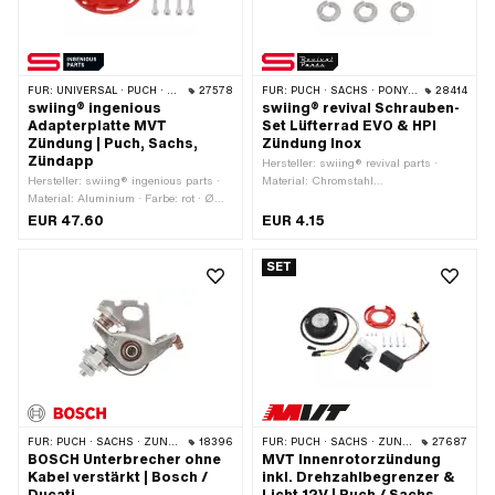
FÜR:
UNIVERSAL · PUCH · SACHS · ZÜNDAPP BELMONDO
27578
FÜR:
PUCH · SACHS · PONY / CILO (BETA 521 & 512) · ZÜNDAPP BELMONDO · ZÜNDAPP
28414
swiing® ingenious
swiing® revival Schrauben-
Adapterplatte MVT
Set Lüfterrad EVO & HPI
Zündung | Puch, Sachs,
Zündung Inox
Zündapp
Hersteller: swiing® revival parts ·
Hersteller: swiing® ingenious parts ·
Material: Chromstahl
Material: Aluminium · Farbe: rot · Ø
(umgangssprachlich bekannt als
aussen: 90 mm · Oberfläche: eloxiert ·
Nirosta) · Gewindeart: M6x1
EUR 47.60
EUR 4.15
Anwendungsbereich: Tuning
(Standardgewinde) ·
Nenndurchmesser (Gewinde): 6 mm ·
SET
Antrieb: Schlitz · Anzahl Bestandteile:
6 Stk.
FÜR:
PUCH · SACHS · ZÜNDAPP BELMONDO · TOMOS · DKW · HERCULES · KREIDLER · ZÜNDAPP · KTM · RIXE
18396
FÜR:
PUCH · SACHS · ZÜNDAPP BELMONDO
27687
BOSCH Unterbrecher ohne
MVT Innenrotorzündung
Kabel verstärkt | Bosch /
inkl. Drehzahlbegrenzer &
Ducati
Licht 12V | Puch / Sachs