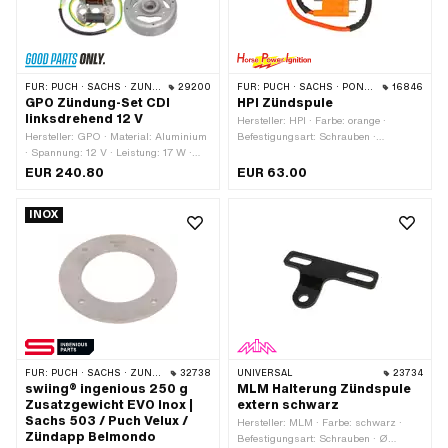
FÜR:
PUCH · SACHS · ZÜNDAPP BELMONDO
29200
FÜR:
PUCH · SACHS · PONY / CILO (BETA 521 & 512) · ZÜNDAPP BELMONDO · DKW · HERCULES · KREIDLER · ZÜNDAPP · KTM · RIXE
16846
GPO Zündung-Set CDI
HPI Zündspule
linksdrehend 12 V
Hersteller: HPI · Farbe: orange ·
Hersteller: GPO · Material: Aluminium
Befestigungsart: Schrauben ·
· Spannung: 12 V · Leistung: 17 W ·
Verwendungsort: Extern (ausserhalb
Drehrichtung: links · Ø
der Zündung) · Anzahl
EUR 240.80
EUR 63.00
Aufnahmeplatte: 90 mm · Ø
Befestigungspunkte: 2 Stk. ·
Schwungrad innen: 90 mm ·
Anwendungsbereich: High End ·
INOX
Befestigungsart: Schrauben · Anzahl
Anwendungsbereich: Performance ·
Befestigungspunkte: 4 Stk. ·
Anwendungsbereich: Racing ·
Anwendungsbereich: Original ·
Anwendungsbereich: Tuning
Anwendungsbereich: Standard
FÜR:
PUCH · SACHS · ZÜNDAPP BELMONDO
32738
UNIVERSAL
23734
swiing® ingenious 250 g
MLM Halterung Zündspule
Zusatzgewicht EVO Inox |
extern schwarz
Sachs 503 / Puch Velux /
Hersteller: MLM · Farbe: schwarz ·
Zündapp Belmondo
Befestigungsart: Schrauben · Ø