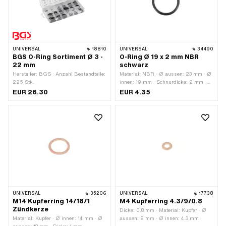
Viton) · Breite: 8 mm
UNIVERSAL
18810
UNIVERSAL
34490
BGS O-Ring Sortiment Ø 3 -
O-Ring Ø 19 x 2 mm NBR
22 mm
schwarz
Hersteller: BGS · Anzahl Bestandteile:
Material: NBR · Ø aussen: 23 mm · Ø
225 Stk.
innen: 19 mm · Schnurdicke: 2 mm ·
Härte: 70 Shore
EUR 26.30
EUR 4.35
UNIVERSAL
35206
UNIVERSAL
17738
M14 Kupferring 14/18/1
M4 Kupferring 4.3/9/0.8
Zündkerze
Dicke: 0.8 mm · Material: Kupfer · Ø
Material: Kupfer · Ø innen: 14 mm · Ø
aussen: 9 mm · Ø innen: 4.3 mm