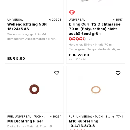
UNIVERSAL
20593
UNIVERSAL
11517
Wellendichtring NBR
Elring Curil T2 Dichtmasse
15/24/5 AS
70 ml (Polyurethan) nicht
aushärtend grün
Wellendichtringtyp: AS - Mit
gummiertem Aussenmantel / einer
(9)
Dichtlippen / einer Staublippe. ·
Hersteller: Elring · Inhalt: 70 ml ·
Material: NBR · Ø innen: 15 mm · Ø
Farbe: grün · Temperaturbeständigkeit
aussen: 24 mm ·
(min.): -55 - 250 °C · Spaltmass
EUR 23.80
Temperaturbeständigkeit (min.): -30 -
EUR 5.60
(max.): 0.2 mm · Anwendungsbereich:
EUR 317.33/l
100 °C · Breite: 5 mm
Chemie
FÜR:
UNIVERSAL · PUCH · SACHS · PONY / CILO (BETA 521 & 512)
10234
FÜR:
UNIVERSAL · PUCH · SACHS · PONY / CILO (BETA 521 & 512)
17741
M6 Dichtring Fiber
M10 Kupferring
10.4/13.8/0.8
Dicke: 1 mm · Material: Fiber · Ø