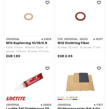
UNIVERSAL
24439
FÜR:
UNIVERSAL · SACHS
16057
M10 Kupferring 10/16/0.8
M12 Dichtring Fiber
Dicke: 0.8 mm · Material: Kupfer · Ø
Ø innen: 12.1 mm · Ø aussen: 17 mm
aussen: 15.8 mm · Ø innen: 10.4 mm ·
Pony OEM-Nr.: A1817 · Sachs OEM-
EUR 1.85
EUR 2.05
Nr.: 0250 042 001
UNIVERSAL
26869
UNIVERSAL
17871
Loctite 510 Dichtmasse 50
Dichtungspapier-Set 4-tlg.