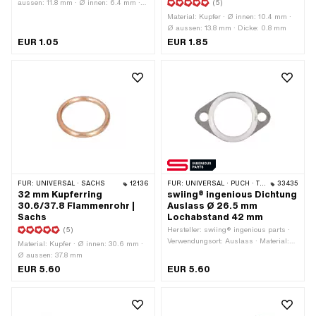
aussen: 11.8 mm · Ø innen: 6.4 mm ·
(5)
Oberfläche: roh · Verwendungsort:
Material: Kupfer · Ø innen: 10.4 mm ·
Motorengehäuse · Verwendungsort:
Ø aussen: 13.8 mm · Dicke: 0.8 mm
Vergaser · Anwendungsbereich:
EUR 1.05
EUR 1.85
Standard · Puch OEM-Nr.: 24365
FÜR:
UNIVERSAL · SACHS
12136
FÜR:
UNIVERSAL · PUCH · TOMOS
33435
32 mm Kupferring
swiing® ingenious Dichtung
30.6/37.8 Flammenrohr |
Auslass Ø 26.5 mm
Sachs
Lochabstand 42 mm
(5)
Hersteller: swiing® ingenious parts ·
Verwendungsort: Auslass · Material:
Material: Kupfer · Ø innen: 30.6 mm ·
Grafit / Graphit · Material: Stahl · Ø
Ø aussen: 37.8 mm
innen: 26.5 mm · Ø Befestigungsloch:
EUR 5.60
EUR 5.60
6.5 mm · Dicke: 2.6 mm ·
Lochabstand: 42 mm · Anzahl
Befestigungspunkte: 2 Stk.