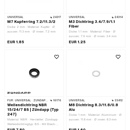
UNIVERSAL
24317
UNIVERSAL
24314
M7 Kupferring 7.2/11.3/2
M3 Dichtring 3.4/7.9/1.1
Fiber
Dicke: 2 mm · Material: Kupfer · Ø
aussen: 11.3 mm · Ø innen: 7.2 mm
Dicke: 1.1 mm · Material: Fiber · Ø
aussen: 7.9 mm · Ø innen: 3.4 mm
EUR 1.85
EUR 1.25
FÜR:
UNIVERSAL · ZÜNDAPP BELMONDO · ZÜNDAPP
16176
UNIVERSAL
33412
Wellendichtring NBR
M8 Dichtring 8.3/11.8/0.8
15/24/7 BS | Zündapp (Typ
Alu
247)
Dicke: 1 mm · Material: Aluminium · Ø
Material: NBR · Hersteller: Zündapp ·
aussen: 11.8 mm · Ø innen: 8.3 mm
Wellendichtringtyp: BS - Mit Blech-
Aussenmantel / einer Dichtlippe /
EUR 7.80
EUR 1.60