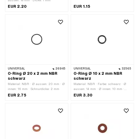
aussen: 18 mm · Dicke: 1 mm
EUR 2.20
EUR 1.15
UNIVERSAL
26945
UNIVERSAL
32565
O-Ring Ø 20 x 2 mm NBR
O-Ring Ø 10 x 2 mm NBR
schwarz
schwarz
Material: NBR · Ø aussen: 20 mm · Ø
Material: NBR · Farbe: schwarz · Ø
innen: 16 mm · Schnurdicke: 2 mm
aussen: 14 mm · Ø innen: 10 mm ·
Schnurdicke: 2 mm · Härte: 70 Shore ·
EUR 2.75
EUR 3.30
Anzahl Bestandteile: 1 Stk.