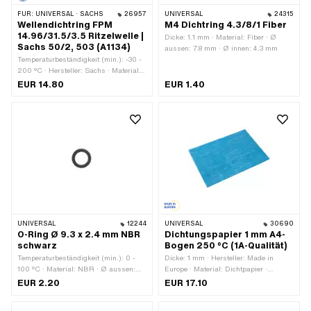
FÜR:
UNIVERSAL · SACHS
26957
UNIVERSAL
24315
Wellendichtring FPM
M4 Dichtring 4.3/8/1 Fiber
14.96/31.5/3.5 Ritzelwelle |
Dicke: 1.1 mm · Material: Fiber · Ø
Sachs 50/2, 503 (A1134)
aussen: 7.8 mm · Ø innen: 4.3 mm
Temperaturbeständigkeit (min.): -30 -
200 °C · Hersteller: Sachs · Material:
FPM / FKM (umgangssprachlich
EUR 14.80
EUR 1.40
bekannt als Viton) · Breite: 3.5 mm · Ø
aussen: 31.4 mm · Ø innen: 14.96 mm
· Verwendungsort: Ritzelwelle · Pony
OEM-Nr.: A1134 · Sachs OEM-Nr.:
0230 011 200 · Sachs OEM-Nr.: 0230
011 100
UNIVERSAL
12244
UNIVERSAL
30690
O-Ring Ø 9.3 x 2.4 mm NBR
Dichtungspapier 1 mm A4-
schwarz
Bogen 250 °C (1A-Qualität)
Temperaturbeständigkeit (min.): 0 -
Dicke: 1 mm · Hersteller: Made in
100 °C · Material: NBR · Ø aussen:
Europe · Material: Dichtpapier ·
14.1 mm · Ø innen: 9.3 mm ·
Verwendungsort: Universal
EUR 2.20
EUR 17.10
Schnurdicke: 2.4 mm · Härte: 70
Shore