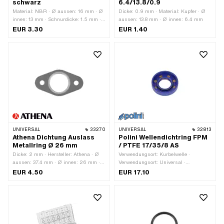
schwarz
6.4/13.8/0.9
Material: NBR · Ø aussen: 16 mm · Ø
Dicke: 0.9 mm · Material: Kupfer · Ø
innen: 13 mm · Schnurdicke: 1.5 mm ·
aussen: 13.8 mm · Ø innen: 6.4 mm
Härte: 70 Shore
EUR 3.30
EUR 1.40
UNIVERSAL
33270
UNIVERSAL
32813
Athena Dichtung Auslass
Polini Wellendichtring FPM
Metallring Ø 26 mm
/ PTFE 17/35/8 AS
Dicke: 2 mm · Hersteller: Athena · Ø
Verwendungsort: Kurbelwelle ·
aussen: 37.4 mm · Ø innen: 26 mm ·
Verwendungsort: Universal ·
Gesamtlänge: 68 mm · Ø
Temperaturbeständigkeit (min.): -30 -
EUR 4.50
EUR 17.10
Befestigungsloch: 6.7 mm ·
200 °C · Wellendichtringtyp: AS - Mit
Verwendungsort: Auslass · Anzahl
gummiertem Aussenmantel / einer
Befestigungspunkte: 2 Stk. ·
Dichtlippen / einer Staublippe. · Ø
Lochabstand: 48 mm
innen: 17 mm · Ø aussen: 35 mm ·
Hersteller: Polini · Material: FPM /
FKM (umgangssprachlich bekannt als