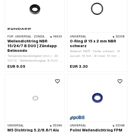
FÜR:
UNIVERSAL · ZÜNDAPP BELMONDO · ZÜNDAPP
19630
UNIVERSAL
32338
Wellendichtring NBR
O-Ring Ø 15 x 2 mm NBR
15/24/7 B DUO | Zündapp
schwarz
Belmondo
Material: NBR · Farbe: schwarz · Ø
Temperaturbeständigkeit (min.): -30 -
aussen: 19 mm · Ø innen: 15 mm ·
100 °C · Wellendichtringtyp: B DUO -
Schnurdicke: 2 mm · Härte: 70 Shore
Mit Blech-Aussenmantel / zwei
EUR 9.05
EUR 3.30
Dichtlippen. · Hersteller: Zündapp ·
Material: NBR · Breite: 7 mm · Breite:
9 mm · Ø aussen: 35 mm · Ø innen:
25.7 mm
UNIVERSAL
35396
UNIVERSAL
33348
M5 Dichtring 5.2/8.8/1 Alu
Polini Wellendichtring FPM