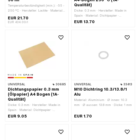
Qualität)
Temperaturbeständigkeit (min.): -55 -
250 °C · Hersteller: Loctite · Material:
Dicke: 0.3 mm · Hersteller: Made in
Silikon · Inhalt: 50 ml · Farbe:
Spain · Material: Dichtpapier ·
EUR 21.70
schwarz · Spaltmass (max.): 1 mm ·
Verwendungsort: Universal
EUR 13.70
EUR 434.00/l
Anwendungsbereich: Chemie
UNIVERSAL
30685
UNIVERSAL
33413
Dichtungspapier 0.3 mm
M10 Dichtring 10.3/13.8/1
(Ölpapier) A4 Bogen (1A-
Alu
Qualität)
Material: Aluminium · Ø innen: 10.3
Dicke: 0.3 mm · Hersteller: Made in
mm · Ø aussen: 13.8 mm · Dicke: 1 mm
Spain · Material: Dichtpapier ·
Verwendungsort: Universal
EUR 9.05
EUR 1.70