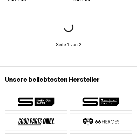
einer Staublippe. · Ø aussen: 24 mm ·
Breite: 7 mm · Ø innen: 15 mm ·
Temperaturbeständigkeit (min.): -30 -
100 °C
Seite
1
von
2
Unsere beliebtesten Hersteller