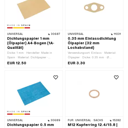
UNIVERSAL
30687
UNIVERSAL
11031
Dichtungspapier 1 mm
0.35 mm Einlassdichtung
(Ölpapier) A4-Bogen (1A-
Ölpapier (32 mm
Qualität)
Lochabstand)
Dicke: 1 mm · Hersteller: Made in
Verwendungsort: Einlass · Material:
Spain · Material: Dichtpapier ·
Ölpapier · Dicke: 0.35 mm · Ø
Verwendungsort: Universal
Auslass innen: 14.5 mm ·
EUR 12.50
EUR 3.30
Lochabstand Einlass: 32 mm
UNIVERSAL
30689
FÜR:
UNIVERSAL · SACHS
15282
Dichtungspapier 0.5 mm
M12 Kupferring 12.4/15.8 |