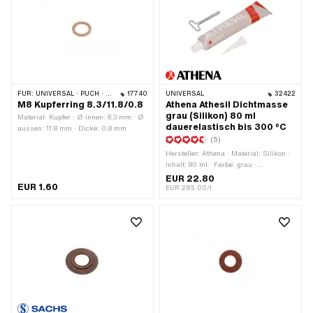
FÜR:
UNIVERSAL · PUCH · SACHS · PONY / CILO (BETA 521 & 512) · PIAGGIO
17740
UNIVERSAL
32422
M8 Kupferring 8.3/11.8/0.8
Athena Athesil Dichtmasse
grau (Silikon) 80 ml
Material: Kupfer · Ø innen: 8.3 mm · Ø
dauerelastisch bis 300 °C
aussen: 11.8 mm · Dicke: 0.8 mm
(5)
Hersteller: Athena · Material: Silikon ·
Inhalt: 80 ml · Farbe: grau ·
Temperaturbeständigkeit (min.): -40 -
EUR 22.80
EUR 1.60
300 °C · Anwendungsbereich: Chemie
EUR 285.00/l