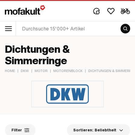
Dichtungen &
Simmerringe
HOME
|
DKW
|
MOTOR
|
MOTORENBLOCK
|
DICHTUNGEN & SIMMERRI
Filter
Sortieren:
Beliebtheit