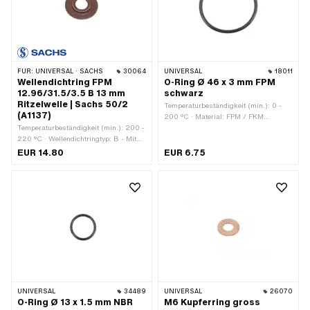
FÜR:
UNIVERSAL · SACHS
30064
UNIVERSAL
18011
Wellendichtring FPM
O-Ring Ø 46 x 3 mm FPM
12.96/31.5/3.5 B 13 mm
schwarz
Ritzelwelle | Sachs 50/2
Temperaturbeständigkeit (min.): 0 -
(A1137)
200 °C · Material: FPM / FKM
Temperaturbeständigkeit (min.): 200 -
(umgangssprachlich bekannt als
220 °C · Wellendichtringtyp: B - Mit
Viton) · Farbe: schwarz · Ø aussen:
Blech-Aussenmantel / einer
52 mm · Ø innen: 46 mm ·
EUR 14.80
EUR 6.75
Dichtlippe. · Hersteller: Sachs ·
Schnurdicke: 3 mm · Verwendungsort:
Material: FPM / FKM
Universal · Anzahl Bestandteile: 1 Stk.
(umgangssprachlich bekannt als
Viton) · Breite: 3.5 mm · Ø aussen:
31.4 mm · Ø innen: 12.96 mm ·
Verwendungsort: Ritzelwelle
UNIVERSAL
34489
UNIVERSAL
26070
O-Ring Ø 13 x 1.5 mm NBR
M6 Kupferring gross