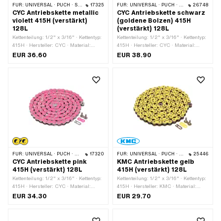
FÜR:
UNIVERSAL · PUCH · SACHS · PONY / CILO (BETA 521 & 512) · ZÜNDAPP BELMONDO · TOMOS · BYE BIKE
17325
FÜR:
UNIVERSAL · PUCH · SACHS · PONY / CILO (BETA 521 & 512) · ZÜNDAPP BELMONDO · TOMOS · BYE BIKE
26748
CYC Antriebskette metallic
CYC Antriebskette schwarz
violett 415H (verstärkt)
(goldene Bolzen) 415H
128L
(verstärkt) 128L
Kettenteilung: 1/2" x 3/16" · Kettentyp:
Kettenteilung: 1/2" x 3/16" · Kettentyp:
415H · Hersteller: CYC · Material:
415H · Hersteller: CYC · Material:
Stahl · Oberfläche: lackiert · Farbe:
Stahl · Oberfläche: lackiert · Farbe:
EUR 36.60
EUR 38.90
violett · Anzahl Kettenglieder: 128 Stk. ·
schwarz · Anzahl Kettenglieder: 128
Abrollumfang: 1626 mm ·
Stk. · Abrollumfang: 1626 mm ·
Kettenschloss-Art: Federverschluss
Kettenschloss-Art: Federverschluss
FÜR:
UNIVERSAL · PUCH · SACHS · PONY / CILO (BETA 521 & 512) · ZÜNDAPP BELMONDO · TOMOS · BYE BIKE
17320
FÜR:
UNIVERSAL · PUCH · SACHS · PONY / CILO (BETA 521 & 512) · ZÜNDAPP BELMONDO · TOMOS · BYE BIKE
25446
CYC Antriebskette pink
KMC Antriebskette gelb
415H (verstärkt) 128L
415H (verstärkt) 128L
Kettenteilung: 1/2" x 3/16" · Kettentyp:
Kettenteilung: 1/2" x 3/16" · Kettentyp:
415H · Hersteller: CYC · Material:
415H · Hersteller: KMC · Material:
Stahl · Oberfläche: lackiert · Farbe:
Stahl · Oberfläche: lackiert · Farbe:
EUR 34.30
EUR 29.70
pink · Anzahl Kettenglieder: 128 Stk. ·
gelb · Anzahl Kettenglieder: 128 Stk. ·
Abrollumfang: 1626 mm ·
Abrollumfang: 1626 mm ·
Kettenschloss-Art: Federverschluss
Kettenschloss-Art: Federverschluss