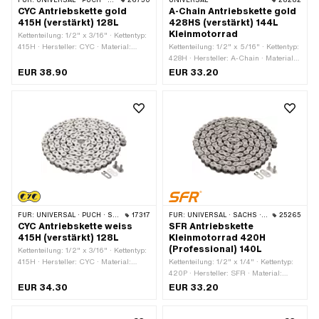
FÜR:
UNIVERSAL · PUCH · SACHS · PONY / CILO (BETA 521 & 512) · ZÜNDAPP BELMONDO · TOMOS · BYE BIKE
26750
UNIVERSAL
28282
CYC Antriebskette gold
A-Chain Antriebskette gold
415H (verstärkt) 128L
428HS (verstärkt) 144L
Kleinmotorrad
Kettenteilung: 1/2" x 3/16" · Kettentyp:
415H · Hersteller: CYC · Material:
Kettenteilung: 1/2" x 5/16" · Kettentyp:
Stahl · Oberfläche: lackiert · Farbe:
428H · Hersteller: A-Chain · Material:
gold · Anzahl Kettenglieder: 128 Stk. ·
Stahl · Oberfläche: lackiert · Farbe:
EUR 38.90
EUR 33.20
Abrollumfang: 1626 mm ·
gold · Anzahl Kettenglieder: 144 Stk. ·
Kettenschloss-Art: Federverschluss
Abrollumfang: 1829 mm ·
Kettenschloss-Art: Federverschluss
FÜR:
UNIVERSAL · PUCH · SACHS · PONY / CILO (BETA 521 & 512) · ZÜNDAPP BELMONDO · TOMOS · BYE BIKE
17317
FÜR:
UNIVERSAL · SACHS · KREIDLER
25265
CYC Antriebskette weiss
SFR Antriebskette
415H (verstärkt) 128L
Kleinmotorrad 420H
(Professional) 140L
Kettenteilung: 1/2" x 3/16" · Kettentyp:
415H · Hersteller: CYC · Material:
Kettenteilung: 1/2" x 1/4" · Kettentyp:
Stahl · Oberfläche: lackiert · Farbe:
420P · Hersteller: SFR · Material:
weiss · Anzahl Kettenglieder: 128 Stk. ·
Stahl · Oberfläche: lackiert · Farbe:
EUR 34.30
EUR 33.20
Abrollumfang: 1626 mm ·
gold · Anzahl Kettenglieder: 140 Stk. ·
Kettenschloss-Art: Federverschluss
Abrollumfang: 1778 mm ·
Kettenschloss-Art: Federverschluss