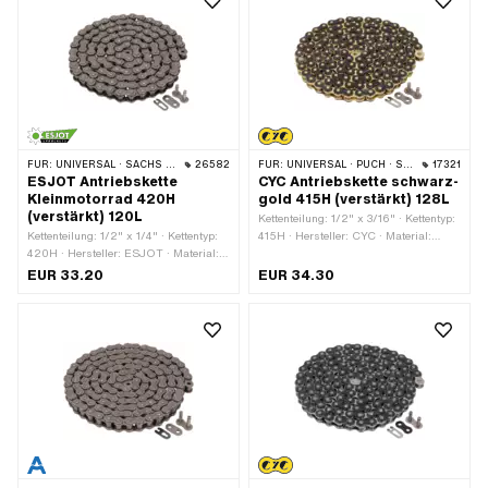
mm
FÜR:
UNIVERSAL · SACHS · KREIDLER
26582
FÜR:
UNIVERSAL · PUCH · SACHS · PONY / CILO (BETA 521 & 512) · ZÜNDAPP BELMONDO · TOMOS · BYE BIKE
17321
ESJOT Antriebskette
CYC Antriebskette schwarz-
Kleinmotorrad 420H
gold 415H (verstärkt) 128L
(verstärkt) 120L
Kettenteilung: 1/2" x 3/16" · Kettentyp:
Kettenteilung: 1/2" x 1/4" · Kettentyp:
415H · Hersteller: CYC · Material:
420H · Hersteller: ESJOT · Material:
Stahl · Oberfläche: lackiert · Farbe:
Stahl · Oberfläche: roh · Anzahl
gold · Farbe: schwarz · Anzahl
EUR 33.20
EUR 34.30
Kettenglieder: 120 Stk. · Abrollumfang:
Kettenglieder: 128 Stk. · Abrollumfang:
1524 mm · Kettenschloss-Art:
1626 mm · Kettenschloss-Art:
Federverschluss
Federverschluss