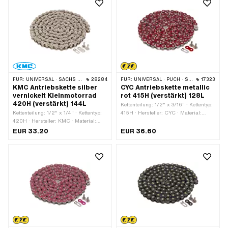
FÜR:
UNIVERSAL · SACHS · KREIDLER
28284
FÜR:
UNIVERSAL · PUCH · SACHS · PONY / CILO (BETA 521 & 512) · ZÜNDAPP BELMONDO · TOMOS · BYE BIKE
17323
KMC Antriebskette silber
CYC Antriebskette metallic
vernickelt Kleinmotorrad
rot 415H (verstärkt) 128L
420H (verstärkt) 144L
Kettenteilung: 1/2" x 3/16" · Kettentyp:
Kettenteilung: 1/2" x 1/4" · Kettentyp:
415H · Hersteller: CYC · Material:
420H · Hersteller: KMC · Material:
Stahl · Oberfläche: lackiert · Farbe: rot
Stahl · Oberfläche: vernickelt · Farbe:
· Anzahl Kettenglieder: 128 Stk. ·
EUR 33.20
EUR 36.60
silber · Anzahl Kettenglieder: 144 Stk. ·
Abrollumfang: 1626 mm ·
Abrollumfang: 1829 mm ·
Kettenschloss-Art: Federverschluss
Kettenschloss-Art: Federverschluss