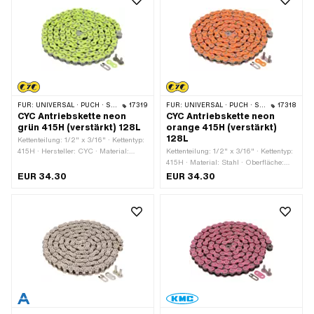
FÜR:
UNIVERSAL · PUCH · SACHS · PONY / CILO (BETA 521 & 512) · ZÜNDAPP BELMONDO · TOMOS · BYE BIKE
17319
FÜR:
UNIVERSAL · PUCH · SACHS · PONY / CILO (BETA 521 & 512) · ZÜNDAPP BELMONDO · TOMOS · BYE BIKE
17318
CYC Antriebskette neon
CYC Antriebskette neon
grün 415H (verstärkt) 128L
orange 415H (verstärkt)
128L
Kettenteilung: 1/2" x 3/16" · Kettentyp:
415H · Hersteller: CYC · Material:
Kettenteilung: 1/2" x 3/16" · Kettentyp:
Stahl · Oberfläche: lackiert · Farbe:
415H · Material: Stahl · Oberfläche:
grün · Anzahl Kettenglieder: 128 Stk. ·
lackiert · Hersteller: CYC · Farbe:
EUR 34.30
EUR 34.30
Abrollumfang: 1626 mm ·
orange · Anzahl Kettenglieder: 128 Stk.
Kettenschloss-Art: Federverschluss
· Abrollumfang: 1626 mm ·
Kettenschloss-Art: Federverschluss