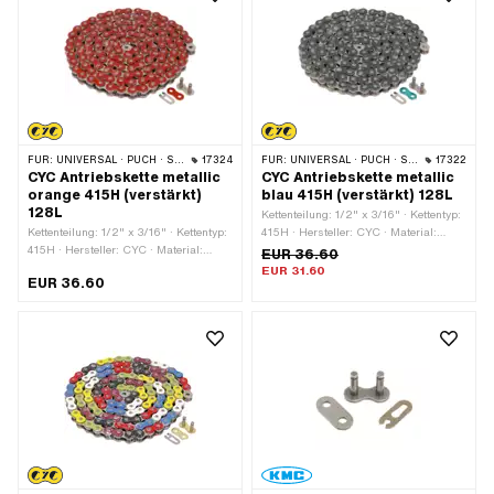
FÜR:
UNIVERSAL · PUCH · SACHS · PONY / CILO (BETA 521 & 512) · ZÜNDAPP BELMONDO · TOMOS · BYE BIKE
17324
FÜR:
UNIVERSAL · PUCH · SACHS · PONY / CILO (BETA 521 & 512) · ZÜNDAPP BELMONDO · TOMOS · BYE BIKE
17322
CYC Antriebskette metallic
CYC Antriebskette metallic
orange 415H (verstärkt)
blau 415H (verstärkt) 128L
128L
Kettenteilung: 1/2" x 3/16" · Kettentyp:
Kettenteilung: 1/2" x 3/16" · Kettentyp:
415H · Hersteller: CYC · Material:
415H · Hersteller: CYC · Material:
Stahl · Oberfläche: lackiert · Farbe:
EUR 36.60
Stahl · Oberfläche: lackiert · Farbe:
blau · Anzahl Kettenglieder: 128 Stk. ·
EUR 31.60
EUR 36.60
orange · Anzahl Kettenglieder: 128 Stk.
Abrollumfang: 1626 mm ·
· Abrollumfang: 1626 mm ·
Kettenschloss-Art: Federverschluss
Kettenschloss-Art: Federverschluss