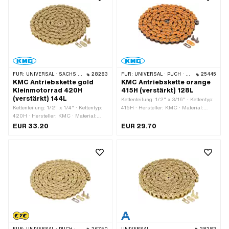
FÜR:
UNIVERSAL · SACHS · KREIDLER
28283
FÜR:
UNIVERSAL · PUCH · SACHS · PONY / CILO (BETA 521 & 512) · ZÜNDAPP BELMONDO · TOMOS · BYE BIKE
25445
KMC Antriebskette gold
KMC Antriebskette orange
Kleinmotorrad 420H
415H (verstärkt) 128L
(verstärkt) 144L
Kettenteilung: 1/2" x 3/16" · Kettentyp:
Kettenteilung: 1/2" x 1/4" · Kettentyp:
415H · Hersteller: KMC · Material:
420H · Hersteller: KMC · Material:
Stahl · Oberfläche: lackiert · Farbe:
Stahl · Oberfläche: lackiert · Farbe:
orange · Anzahl Kettenglieder: 128 Stk.
EUR 33.20
EUR 29.70
gold · Anzahl Kettenglieder: 144 Stk. ·
· Abrollumfang: 1626 mm ·
Abrollumfang: 1829 mm ·
Kettenschloss-Art: Federverschluss
Kettenschloss-Art: Federverschluss