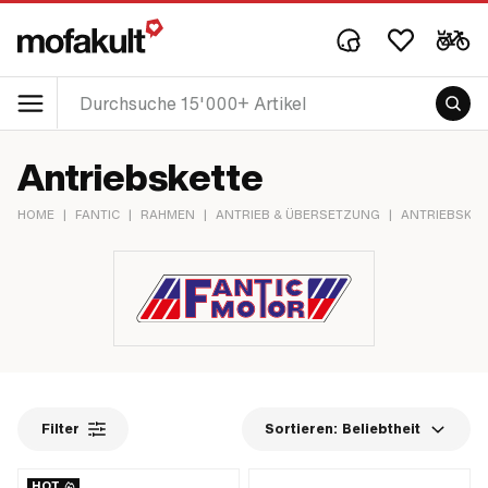
Antriebskette
HOME
|
FANTIC
|
RAHMEN
|
ANTRIEB & ÜBERSETZUNG
|
ANTRIEBSKET
Filter
Sortieren:
Beliebtheit
HOT