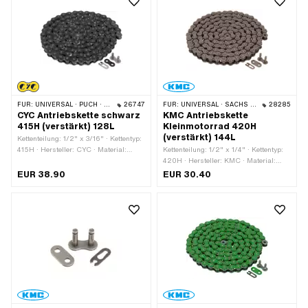
FÜR:
UNIVERSAL · PUCH · SACHS · PONY / CILO (BETA 521 & 512) · ZÜNDAPP BELMONDO · TOMOS · BYE BIKE
26747
FÜR:
UNIVERSAL · SACHS · KREIDLER
28285
CYC Antriebskette schwarz
KMC Antriebskette
415H (verstärkt) 128L
Kleinmotorrad 420H
(verstärkt) 144L
Kettenteilung: 1/2" x 3/16" · Kettentyp:
415H · Hersteller: CYC · Material:
Kettenteilung: 1/2" x 1/4" · Kettentyp:
Stahl · Oberfläche: lackiert · Anzahl
420H · Hersteller: KMC · Material:
Kettenglieder: 128 Stk. · Farbe:
Stahl · Oberfläche: roh · Anzahl
EUR 38.90
EUR 30.40
schwarz · Abrollumfang: 1626 mm ·
Kettenglieder: 144 Stk. · Abrollumfang:
Kettenschloss-Art: Federverschluss
1829 mm · Kettenschloss-Art:
Federverschluss