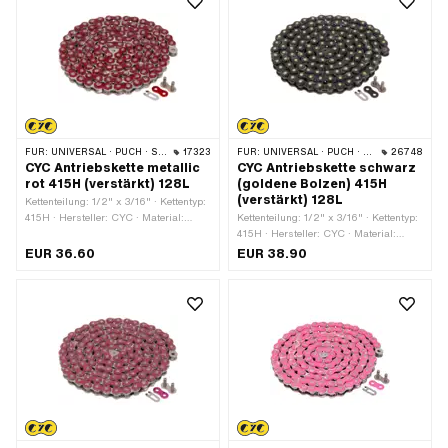
FÜR:
UNIVERSAL · PUCH · SACHS · PONY / CILO (BETA 521 & 512) · ZÜNDAPP BELMONDO · TOMOS · BYE BIKE
17323
FÜR:
UNIVERSAL · PUCH · SACHS · PONY / CILO (BETA 521 & 512) · ZÜNDAPP BELMONDO · TOMOS · BYE BIKE
26748
CYC Antriebskette metallic
CYC Antriebskette schwarz
rot 415H (verstärkt) 128L
(goldene Bolzen) 415H
(verstärkt) 128L
Kettenteilung: 1/2" x 3/16" · Kettentyp:
415H · Hersteller: CYC · Material:
Kettenteilung: 1/2" x 3/16" · Kettentyp:
Stahl · Oberfläche: lackiert · Farbe: rot
415H · Hersteller: CYC · Material:
· Anzahl Kettenglieder: 128 Stk. ·
Stahl · Oberfläche: lackiert · Farbe:
EUR 36.60
EUR 38.90
Abrollumfang: 1626 mm ·
schwarz · Anzahl Kettenglieder: 128
Kettenschloss-Art: Federverschluss
Stk. · Abrollumfang: 1626 mm ·
Kettenschloss-Art: Federverschluss