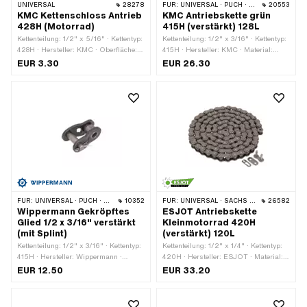
UNIVERSAL
28278
FÜR:
UNIVERSAL · PUCH · SACHS · PONY / CILO (BETA 521 & 512) · ZÜNDAPP BELMONDO · TOMOS · BYE BIKE
20553
KMC Kettenschloss Antrieb
KMC Antriebskette grün
428H (Motorrad)
415H (verstärkt) 128L
Kettenteilung: 1/2" x 5/16" · Kettentyp:
Kettenteilung: 1/2" x 3/16" · Kettentyp:
428H · Hersteller: KMC · Oberfläche:
415H · Hersteller: KMC · Material:
roh · Anzahl Kettenglieder: 1 Stk. ·
Stahl · Oberfläche: lackiert · Anzahl
EUR 3.30
EUR 26.30
Material: Stahl · Kettenschloss-Art:
Kettenglieder: 128 Stk. · Abrollumfang:
Federverschluss · Ø Stift: 4.45 mm
1626 mm · Kettenschloss-Art:
Federverschluss · Farbe: grün
FÜR:
UNIVERSAL · PUCH · SACHS · PONY / CILO (BETA 521 & 512) · ZÜNDAPP BELMONDO · TOMOS · BYE BIKE
10352
FÜR:
UNIVERSAL · SACHS · KREIDLER
26582
Wippermann Gekröpftes
ESJOT Antriebskette
Glied 1/2 x 3/16" verstärkt
Kleinmotorrad 420H
(mit Splint)
(verstärkt) 120L
Kettenteilung: 1/2" x 3/16" · Kettentyp:
Kettenteilung: 1/2" x 1/4" · Kettentyp:
415H · Hersteller: Wippermann ·
420H · Hersteller: ESJOT · Material:
Material: Stahl · Oberfläche: roh ·
Stahl · Oberfläche: roh · Anzahl
EUR 12.50
EUR 33.20
Anzahl Kettenglieder: 1 Stk. ·
Kettenglieder: 120 Stk. · Abrollumfang:
Kettenschloss-Art: Gekröpftes Glied ·
1524 mm · Kettenschloss-Art:
Ø Bohrung: 4.25 mm · Ø Stift: 4.17
Federverschluss