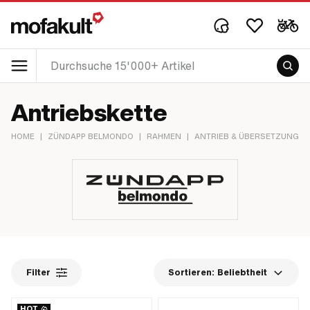
Antriebskette
HOME
|
ZÜNDAPP BELMONDO
|
RAHMEN
|
ANTRIEB & ÜBERSETZUNG
|
Filter
Sortieren:
Beliebtheit
HOT