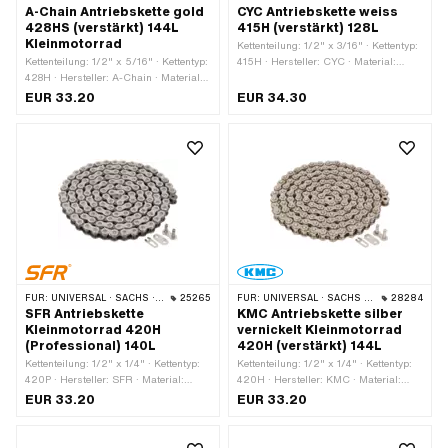
A-Chain Antriebskette gold
CYC Antriebskette weiss
428HS (verstärkt) 144L
415H (verstärkt) 128L
Kleinmotorrad
Kettenteilung: 1/2" x 3/16" · Kettentyp:
Kettenteilung: 1/2" x 5/16" · Kettentyp:
415H · Hersteller: CYC · Material:
428H · Hersteller: A-Chain · Material:
Stahl · Oberfläche: lackiert · Farbe:
Stahl · Oberfläche: lackiert · Farbe:
weiss · Anzahl Kettenglieder: 128 Stk. ·
EUR 33.20
EUR 34.30
gold · Anzahl Kettenglieder: 144 Stk. ·
Abrollumfang: 1626 mm ·
Abrollumfang: 1829 mm ·
Kettenschloss-Art: Federverschluss
Kettenschloss-Art: Federverschluss
FÜR:
UNIVERSAL · SACHS · KREIDLER
25265
FÜR:
UNIVERSAL · SACHS · KREIDLER
28284
SFR Antriebskette
KMC Antriebskette silber
Kleinmotorrad 420H
vernickelt Kleinmotorrad
(Professional) 140L
420H (verstärkt) 144L
Kettenteilung: 1/2" x 1/4" · Kettentyp:
Kettenteilung: 1/2" x 1/4" · Kettentyp:
420P · Hersteller: SFR · Material:
420H · Hersteller: KMC · Material:
Stahl · Farbe: gold · Oberfläche:
Stahl · Oberfläche: vernickelt · Farbe:
EUR 33.20
EUR 33.20
lackiert · Anzahl Kettenglieder: 140
silber · Anzahl Kettenglieder: 144 Stk. ·
Stk. · Abrollumfang: 1778 mm ·
Abrollumfang: 1829 mm ·
Kettenschloss-Art: Federverschluss
Kettenschloss-Art: Federverschluss