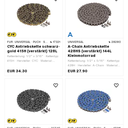
mm
FÜR:
UNIVERSAL · PUCH · SACHS · PONY / CILO (BETA 521 & 512) · ZÜNDAPP BELMONDO · TOMOS · BYE BIKE
17321
UNIVERSAL
28280
CYC Antriebskette schwarz-
A-Chain Antriebskette
gold 415H (verstärkt) 128L
428HS (verstärkt) 144L
Kleinmotorrad
Kettenteilung: 1/2" x 3/16" · Kettentyp:
415H · Hersteller: CYC · Material:
Kettenteilung: 1/2" x 5/16" · Kettentyp:
Stahl · Oberfläche: lackiert · Farbe:
428H · Hersteller: A-Chain · Material:
gold · Farbe: schwarz · Anzahl
Stahl · Oberfläche: roh · Anzahl
EUR 34.30
EUR 27.90
Kettenglieder: 128 Stk. · Abrollumfang:
Kettenglieder: 144 Stk. · Abrollumfang:
1626 mm · Kettenschloss-Art:
1829 mm · Kettenschloss-Art:
Federverschluss
Federverschluss