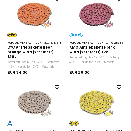
FÜR:
UNIVERSAL · PUCH · SACHS · PONY / CILO (BETA 521 & 512) · ZÜNDAPP BELMONDO · TOMOS · BYE BIKE
17318
FÜR:
UNIVERSAL · PUCH · SACHS · PONY / CILO (BETA 521 & 512) · ZÜNDAPP BELMONDO · TOMOS · BYE BIKE
28286
CYC Antriebskette neon
KMC Antriebskette pink
orange 415H (verstärkt)
415H (verstärkt) 128L
128L
Kettenteilung: 1/2" x 3/16" · Kettentyp:
Kettenteilung: 1/2" x 3/16" · Kettentyp:
415H · Hersteller: KMC · Material:
415H · Hersteller: CYC · Material:
Stahl · Oberfläche: lackiert · Farbe:
Stahl · Oberfläche: lackiert · Farbe:
pink · Anzahl Kettenglieder: 128 Stk. ·
EUR 34.30
EUR 26.30
orange · Anzahl Kettenglieder: 128 Stk.
Abrollumfang: 1626 mm ·
· Abrollumfang: 1626 mm ·
Kettenschloss-Art: Federverschluss
Kettenschloss-Art: Federverschluss