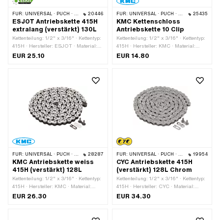
FÜR:
UNIVERSAL · PUCH · SACHS · PONY / CILO (BETA 521 & 512) · ZÜNDAPP BELMONDO · TOMOS · BYE BIKE
20446
FÜR:
UNIVERSAL · PUCH · SACHS · PONY / CILO (BETA 521 & 512) · ZÜNDAPP BELMONDO · TOMOS · BYE BIKE
25435
ESJOT Antriebskette 415H
KMC Kettenschloss
extralang (verstärkt) 130L
Antriebskette 10 Clip
Kettenteilung: 1/2" x 3/16" · Kettentyp:
Kettenteilung: 1/2" x 3/16" · Kettentyp:
415H · Hersteller: ESJOT · Material:
415H · Hersteller: KMC · Material:
Stahl · Oberfläche: roh · Anzahl
Stahl · Oberfläche: blank / geölt ·
EUR 25.10
EUR 14.80
Kettenglieder: 130 Stk. · Abrollumfang:
Farbe: grau · Anzahl Kettenglieder: 10
1651 mm · Kettenschloss-Art:
Stk. · Kettenschloss-Art:
Federverschluss
Federverschluss · Ø Bohrung: 4.02
mm · Ø Stift: 3.9 mm
FÜR:
UNIVERSAL · PUCH · SACHS · PONY / CILO (BETA 521 & 512) · ZÜNDAPP BELMONDO · TOMOS · BYE BIKE
28287
FÜR:
UNIVERSAL · PUCH · SACHS · PONY / CILO (BETA 521 & 512) · ZÜNDAPP BELMONDO · TOMOS · BYE BIKE
19954
KMC Antriebskette weiss
CYC Antriebskette 415H
415H (verstärkt) 128L
(verstärkt) 128L Chrom
Kettenteilung: 1/2" x 3/16" · Kettentyp:
Kettenteilung: 1/2" x 3/16" · Kettentyp:
415H · Hersteller: KMC · Material:
415H · Hersteller: CYC · Material:
Stahl · Oberfläche: lackiert · Farbe:
Stahl · Oberfläche: lackiert · Farbe:
EUR 26.30
EUR 34.30
weiss · Anzahl Kettenglieder: 128 Stk. ·
Chrom · Anzahl Kettenglieder: 128 Stk.
Abrollumfang: 1626 mm ·
· Abrollumfang: 1626 mm ·
Kettenschloss-Art: Federverschluss
Kettenschloss-Art: Federverschluss